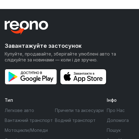
Завантажуйте застосунок
Купуйте, продавайте, зберігайте улюблені авто та
слідкуйте за новинами — коли і де зручно.
Тип
Інфо
Легкове авто
Причепи та аксесуари
Про Нас
Вантажний транспорт
Водний транспорт
Допомога
Мотоцикли/Мопеди
Пошук