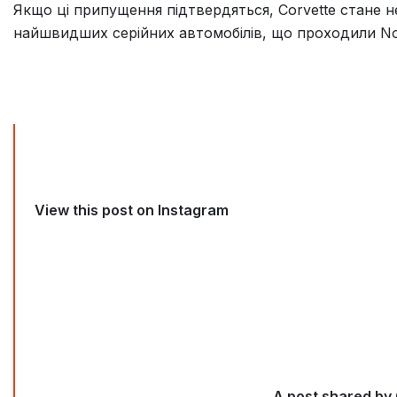
Якщо ці припущення підтвердяться, Corvette стане н
найшвидших серійних автомобілів, що проходили Nor
View this post on Instagram
A post shared by