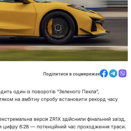
Поділитися в соцмережах
дить один із поворотів “Зеленого Пекла”,
тяком на амбітну спробу встановити рекорд часу
екстремальна версія ZR1X здійснили фінальний заїзд,
и цифру 6:28 — потенційний час проходження траси.