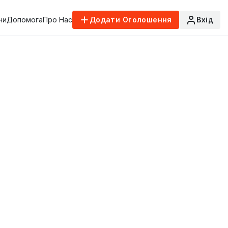
ни
Допомога
Про Нас
Додати Оголошення
Вхід