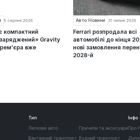
и
Авто Новини
5 серпня 2026
31 липня 2026
ує компактний
Ferrari розпродала всі
«заряджений» Gravity
автомобілі до кінця 20
прем'єра вже
нові замовлення перен
2028-й
Тип
Інфо
Легкове авто
Причепи та аксесуари
Про 
Вантажний транспорт
Водний транспорт
Допо