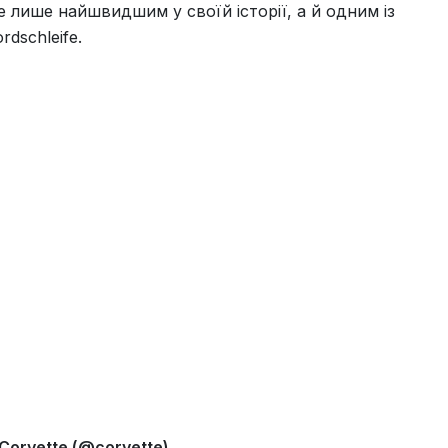
е лише найшвидшим у своїй історії, а й одним із
dschleife.
 Corvette (@corvette)