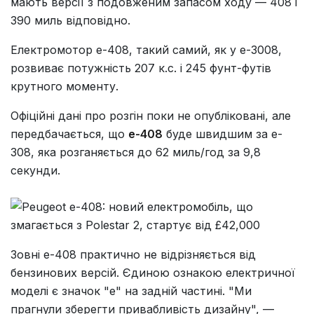
мають версії з подовженим запасом ходу — 408 і
390 миль відповідно.
Електромотор e-408, такий самий, як у e-3008,
розвиває потужність 207 к.с. і 245 фунт-футів
крутного моменту.
Офіційні дані про розгін поки не опубліковані, але
передбачається, що
e-408
буде швидшим за e-
308, яка розганяється до 62 миль/год за 9,8
секунди.
Зовні e-408 практично не відрізняється від
бензинових версій. Єдиною ознакою електричної
моделі є значок "e" на задній частині. "Ми
прагнули зберегти привабливість дизайну", —