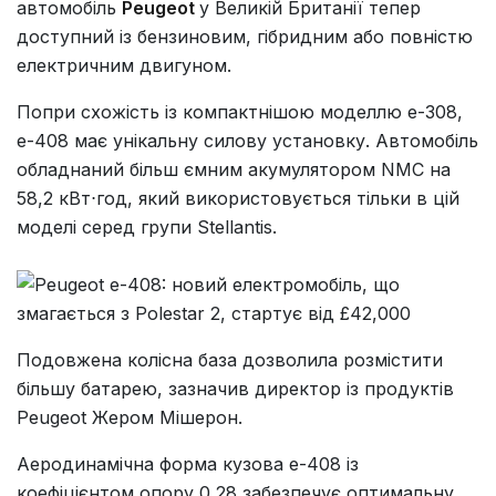
автомобіль
Peugeot
у Великій Британії тепер
доступний із бензиновим, гібридним або повністю
електричним двигуном.
Попри схожість із компактнішою моделлю e-308,
e-408 має унікальну силову установку. Автомобіль
обладнаний більш ємним акумулятором NMC на
58,2 кВт⋅год, який використовується тільки в цій
моделі серед групи Stellantis.
Подовжена колісна база дозволила розмістити
більшу батарею, зазначив директор із продуктів
Peugeot Жером Мішерон.
Аеродинамічна форма кузова e-408 із
коефіцієнтом опору 0,28 забезпечує оптимальну