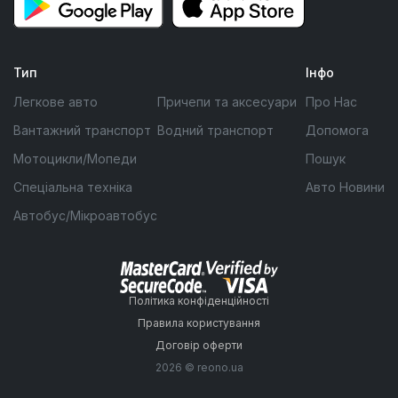
Тип
Інфо
Легкове авто
Причепи та аксесуари
Про Нас
Вантажний транспорт
Водний транспорт
Допомога
Мотоцикли/Мопеди
Пошук
Спеціальна техніка
Авто Новини
Автобус/Мікроавтобус
Політика конфіденційності
Правила користування
Договір оферти
2026 © reono.ua