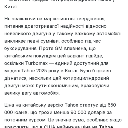
Не зважаючи на маркетингові твердження,
питання довготривалої надійності відносно
невеликого двигуна у такому важкому автомобілі
викликає певні сумніви, особливо під час
буксирування. Проте GM впевнена, що
китайським покупцям цей варіант підійде,
оскільки Turbomax — єдиний доступний для
моделі Tahoe 2025 року в Китаї. Було б цікаво
дізнатися, наскільки цей чотирициліндровий
двигун може бути економічним, враховуючи
велику вагу автомобіля.
Ціна на китайську версію Tahoe стартує від 650
000 юанів, що трохи менше 90 000 доларів за
поточним курсом. Це значна сума, особливо якщо
врахувати, що в США найнижча ціна на
Tahoe