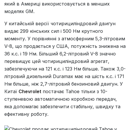
який в Америці використовується в менших
моделях GM.
У китайській версії чотирициліндровий двигун
видає 299 кінських сил і 500 Нм крутного
моменту. У порівнянні з атмосферним 5,3-літровим
V-8, що продається у США, потужність знижена на
36 к.с. і 19 Нм. Більший 6,2-літровий V-8 значно
перевищує цей чотирициліндровий агрегат,
забезпечуючи на 121 к.с. і 123 Нм більше. Також 3,0-
літровий дизельний Duramax має на шість к.с. і 171
Нм більше, ніж 2,7-літровий бензиновий двигун. У
Китаї
Chevrolet
постачає Tahoe тільки з 10-
ступеневою автоматичною коробкою передач,
яка допомагає забезпечити стабільну, швидку та
ефективну роботу.