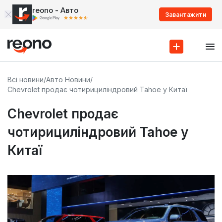
reono - Авто
Завантажити
Всі новини
/
Авто Новини
/
Chevrolet продає чотирициліндровий Tahoe у Китаї
Chevrolet продає
чотирициліндровий Tahoe у
Китаї