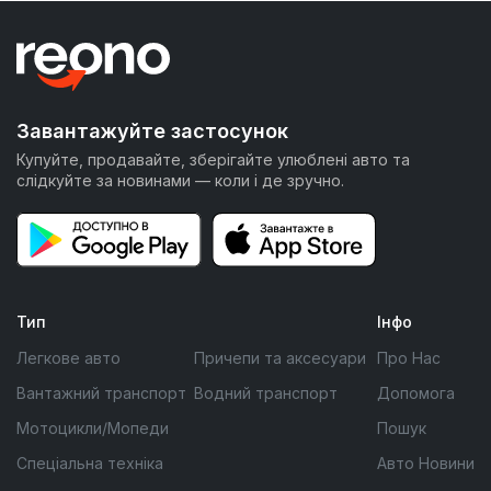
Завантажуйте застосунок
Купуйте, продавайте, зберігайте улюблені авто та
слідкуйте за новинами — коли і де зручно.
Тип
Інфо
Легкове авто
Причепи та аксесуари
Про Нас
Вантажний транспорт
Водний транспорт
Допомога
Мотоцикли/Мопеди
Пошук
Спеціальна техніка
Авто Новини