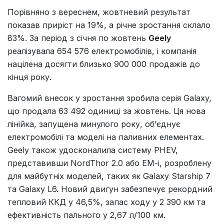
Порівняно з вереснем, жовтневий результат
показав приріст на 19%, а річне зростання склало
83%. За період з січня по жовтень
Geely
реалізувала 654 576 електромобілів, і компанія
націлена досягти близько 900 000 продажів до
кінця року.
Вагомий внесок у зростання зробила серія Galaxy,
що продала 63 492 одиниці за жовтень. Ця нова
лінійка, запущена минулого року, об’єднує
електромобілі та моделі на паливних елементах.
Geely також удосконалила систему PHEV,
представивши NordThor 2.0 або EM-i, розроблену
для майбутніх моделей, таких як Galaxy Starship 7
та Galaxy L6. Новий двигун забезпечує рекордний
тепловий ККД у 46,5%, запас ходу у 2 390 км та
ефективність пального у 2,67 л/100 км.