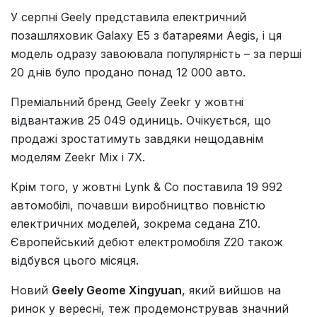
У серпні Geely представила електричний
позашляховик Galaxy E5 з батареями Aegis, і ця
модель одразу завоювала популярність – за перші
20 днів було продано понад 12 000 авто.
Преміальний бренд Geely Zeekr у жовтні
відвантажив 25 049 одиниць. Очікується, що
продажі зростатимуть завдяки нещодавнім
моделям Zeekr Mix і 7X.
Крім того, у жовтні Lynk & Co поставила 19 992
автомобілі, почавши виробництво повністю
електричних моделей, зокрема седана Z10.
Європейський дебют електромобіля Z20 також
відбувся цього місяця.
Новий
Geely Geome Xingyuan
, який вийшов на
ринок у вересні, теж продемонстрував значний