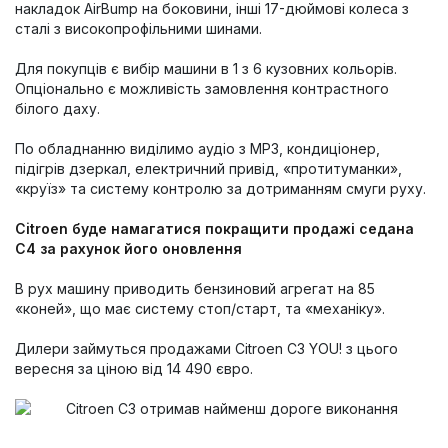
накладок AirBump на боковини, інші 17-дюймові колеса з
сталі з високопрофільними шинами.
Для покупців є вибір машини в 1 з 6 кузовних кольорів.
Опціонально є можливість замовлення контрастного
білого даху.
По обладнанню виділимо аудіо з MP3, кондиціонер,
підігрів дзеркал, електричний привід, «протитуманки»,
«круїз» та систему контролю за дотриманням смуги руху.
Citroen буде намагатися покращити продажі седана
C4 за рахунок його оновлення
В рух машину приводить бензиновий агрегат на 85
«коней», що має систему стоп/старт, та «механіку».
Дилери займуться продажами Citroen C3 YOU! з цього
вересня за ціною від 14 490 євро.