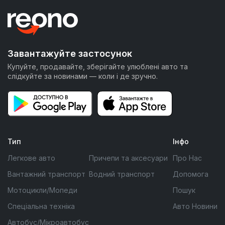
Завантажуйте застосунок
Купуйте, продавайте, зберігайте улюблені авто та
слідкуйте за новинами — коли і де зручно.
Тип
Інфо
Легкове авто
Причепи та аксесуари
Про Нас
Вантажний транспорт
Водний транспорт
Допомога
Мотоцикли/Мопеди
Пошук
Спеціальна техніка
Авто Новини
Автобус/Мікроавтобус