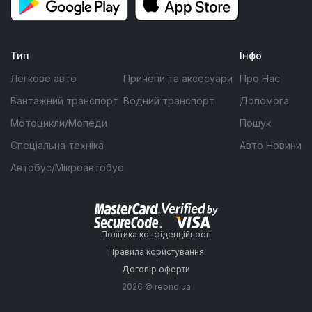
Тип
Інфо
Легкове авто
Причепи та аксесуари
Про Нас
Вантажний транспорт
Водний транспорт
Допомога
Мотоцикли/Мопеди
Пошук
Спеціальна техніка
Авто Новини
Автобус/Мікроавтобус
Політика конфіденційності
Правила користування
Договір оферти
2026 © reono.ua