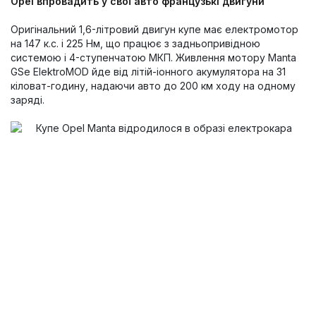
Opel впровадить у свої авто французькі двигуни
Оригінальний 1,6-літровий двигун купе має електромотор
на 147 к.с. і 225 Нм, що працює з задньопривідною
системою і 4-ступенчатою МКП. Живлення мотору Manta
GSe ElektroMOD йде від літій-іонного акумулятора на 31
кіловат-годину, надаючи авто до 200 км ходу на одному
заряді.