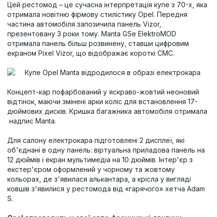
Цей рестомод – це сучасна інтерпретація купе з 70-х, яка
отримала новітню фірмову стилістику Opel. Передня
частина автомобіля запозичила панель Vizor,
презентовану 3 роки тому. Manta GSe ElektroMOD
отримала панель більш розвинену, ставши цифровим
екраном Pixel Vizor, що відображає короткі СМС.
Концепт-кар пофарбований у яскраво-жовтий неоновий
відтінок, маючи змінені арки коліс для встановлення 17-
дюймових дисків. Кришка багажника автомобіля отримала
надпис Manta.
Для салону електрокара підготовлені 2 дисплеї, які
об'єднані в одну панель: віртуальна приладова панель на
12 дюймів і екран мультимедіа на 10 дюймів. Інтер'єр з
екстер'єром оформлений у чорному та жовтому
кольорах, де з'явилася алькантара, а крісла у вигляді
ковшів з'явилися у рестомода від «гарячого» хетча Adam
S.