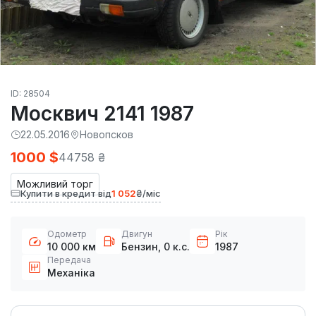
ID: 28504
Москвич 2141 1987
22.05.2016
Новопсков
1000 $
44758 ₴
Можливий торг
Купити в кредит від
1 052
₴/міс
Одометр
Двигун
Рік
10 000 км
Бензин, 0 к.с.
1987
Передача
Механіка