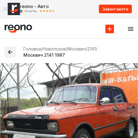
reono - Авто
Завантажити
Головна
/
Новопсков
/
Москвич
/
2141
/
Москвич 2141 1987