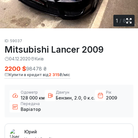
1
/
8
ID: 59037
Mitsubishi Lancer 2009
04.12.2020
Київ
2200 $
98478 ₴
Купити в кредит від
2 315
₴/міс
Одометр
Двигун
Рік
128 000 км
Бензин, 2.0, 0 к.с.
2009
Передача
Варіатор
Юрий