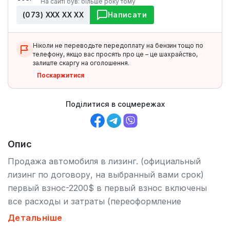
На сайті був: більше року тому
(073) ХХХ ХХ ХХ
Написати
Ніколи не переводьте передоплату на бензин тощо по
телефону, якщо вас просять про це – це шахрайство,
залиште скаргу на оголошення.
Поскаржитися
Поділитися в соцмережах
Опис
Продажа автомобиля в лизинг. (официальный
лизинг по договору, на выбранный вами срок)
первый взнос-2200$ в первый взнос включены
все расходы и затраты (переоформление
автомобиля в мрео, одноразовая
Детальніше
комиссия,страховка осаго) скрытых или