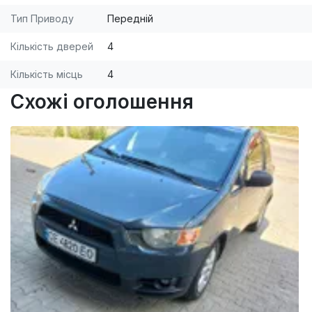
автомобиль должен находится в г.Киев. мы
Тип Приводу
Передній
индивидуально подбираем и диагностируем
каждый автомобиль более чем по 150 параметрам
Кількість дверей
4
.
Кількість місць
4
Схожі оголошення