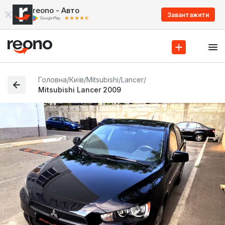
reono - Авто
Завантажити
Головна
/
Київ
/
Mitsubishi
/
Lancer
/
Mitsubishi Lancer 2009