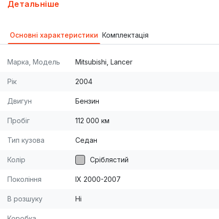
первый владелец. БОЛЬШАЯ просьба
Детальніше
ПЕРЕКУПЩИКАМ не тратить своё и моё время!!!
Машина не будет выставляться на аукционы,
Основні характеристики
Комплектація
площадки и д.т. На все остальные вопросы с
удовольствием отвечу по телефону или при
Марка, Модель
Mitsubishi, Lancer
личной встречи. Дополнительные фото салона
предоставляю!
Рік
2004
Двигун
Бензин
Пробіг
112 000 км
Тип кузова
Седан
Колір
Сріблястий
Покоління
IX 2000-2007
В розшуку
Ні
Коробка