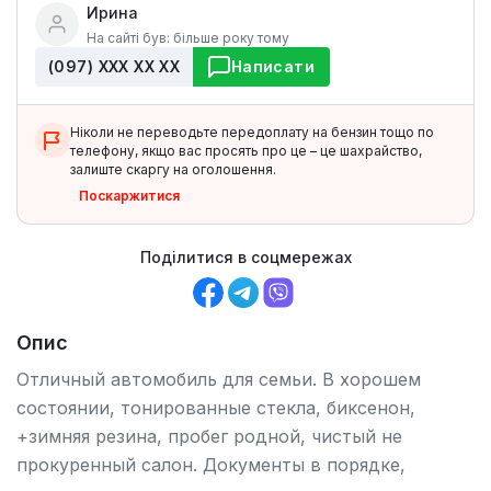
Ирина
На сайті був: більше року тому
(097) ХХХ ХХ ХХ
Написати
Ніколи не переводьте передоплату на бензин тощо по
телефону, якщо вас просять про це – це шахрайство,
залиште скаргу на оголошення.
Поскаржитися
Поділитися в соцмережах
Опис
Отличный автомобиль для семьи. В хорошем
состоянии, тонированные стекла, биксенон,
+зимняя резина, пробег родной, чистый не
прокуренный салон. Документы в порядке,