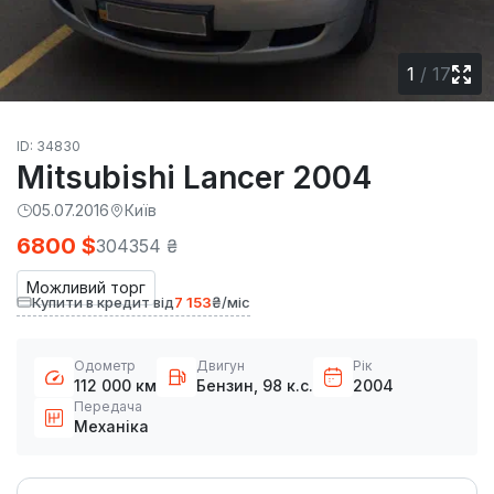
1
/
17
ID: 34830
Mitsubishi Lancer 2004
05.07.2016
Київ
6800 $
304354 ₴
Можливий торг
Купити в кредит від
7 153
₴/міс
Одометр
Двигун
Рік
112 000 км
Бензин, 98 к.с.
2004
Передача
Механіка