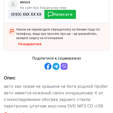
миша
На сайті був: більше року тому
(093) ХХХ ХХ ХХ
Написати
Ніколи не переводьте передоплату на бензин тощо по
телефону, якщо вас просять про це – це шахрайство,
залиште скаргу на оголошення.
Поскаржитися
Поділитися в соцмережах
Опис
авто как новая не крашена не бита родной пробег
авто имеется кожаный салон кондиционер 4 эл
стеклопадемники обогрев заднего стекла
парктроник штатная акустика DVD MP3 СD USB
своните спрашивайте все раскажу СРОЧНО ТОРГ