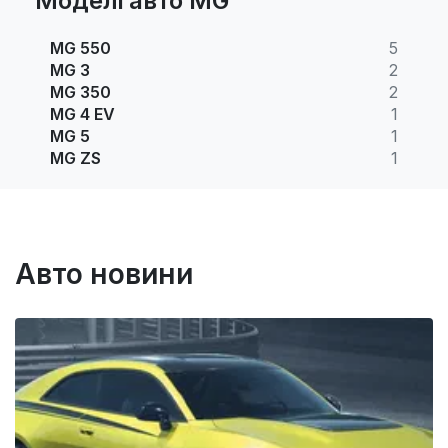
Моделі авто MG
MG 550
5
MG 3
2
MG 350
2
MG 4 EV
1
MG 5
1
MG ZS
1
Авто новини