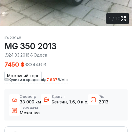
1
/
10
ID: 23948
MG 350 2013
24.03.2016
Одеса
7450 $
333446 ₴
Можливий торг
Купити в кредит від
7 837
₴/міс
Одометр
Двигун
Рік
33 000 км
Бензин, 1.6, 0 к.с.
2013
Передача
Механіка