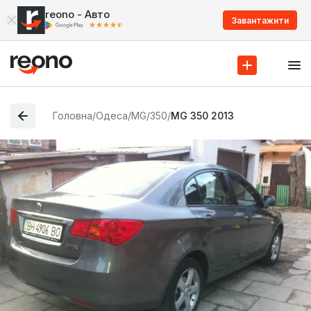
reono - Авто
Завантажити
Головна
/
Одеса
/
MG
/
350
/
MG 350 2013