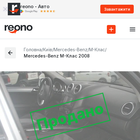
reono - Авто
Завантажити
Головна
/
Київ
/
Mercedes-Benz
/
M-Клас
/
Mercedes-Benz M-Клас 2008
Продано