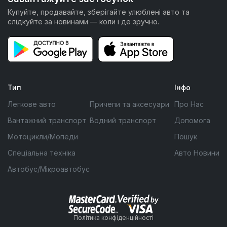
Купуйте, продавайте, зберігайте улюблені авто та
слідкуйте за новинами — коли і де зручно.
Тип
Інфо
Легкове авто
Причепи та аксесуари
Про Нас
Вантажний транспорт
Водний транспорт
Допомога
Мотоцикли/Мопеди
Пошук
Спеціальна техніка
Авто Новини
Автобус/Мікроавтобус
Політика конфіденційності