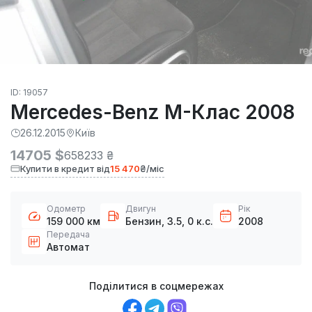
ID: 19057
Mercedes-Benz M-Клас 2008
26.12.2015
Київ
14705 $
658233 ₴
Купити в кредит від
15 470
₴/міс
Одометр
Двигун
Рік
159 000 км
Бензин, 3.5, 0 к.с.
2008
Передача
Автомат
Поділитися в соцмережах