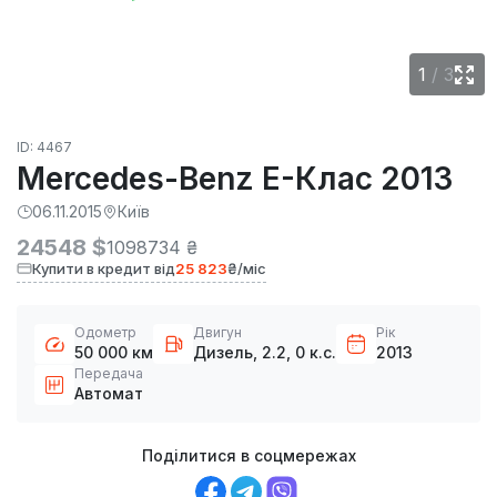
1
/
3
ID: 4467
Mercedes-Benz E-Клас 2013
06.11.2015
Київ
24548 $
1098734 ₴
Купити в кредит від
25 823
₴/міс
Одометр
Двигун
Рік
50 000 км
Дизель, 2.2, 0 к.с.
2013
Передача
Автомат
Поділитися в соцмережах