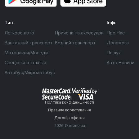
Тип
Інфо
Легкове авто
Причепи та аксесуари
Про Нас
Вантажний транспорт
Водний транспорт
Допомога
Мотоцикли/Мопеди
Пошук
Спеціальна техніка
Авто Новини
Автобус/Мікроавтобус
Політика конфіденційності
Правила користування
Договір оферти
2026 © reono.ua