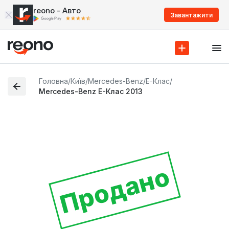
reono - Авто
Завантажити
Головна
/
Київ
/
Mercedes-Benz
/
E-Клас
/
Mercedes-Benz E-Клас 2013
Продано