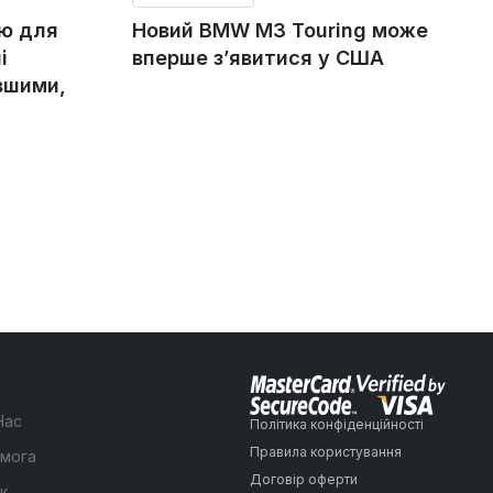
ію для
Новий BMW M3 Touring може
і
вперше з’явитися у США
вшими,
Нас
Політика конфіденційності
Правила користування
мога
Договір оферти
к