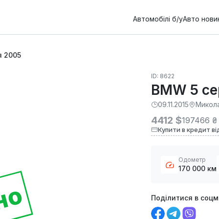
Автомобілі б/у
Авто нови
я 2005
ID: 8622
BMW 5 се
09.11.2015
Микол
4412 $
197466 ₴
Купити в кредит ві
Одометр
170 000 км
но
Поділитися в соц