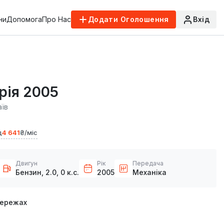
ни
Допомога
Про Нас
Додати Оголошення
Вхід
рія 2005
аїв
д
4 641
₴/міс
Двигун
Рік
Передача
Бензин, 2.0, 0 к.с.
2005
Механіка
мережах