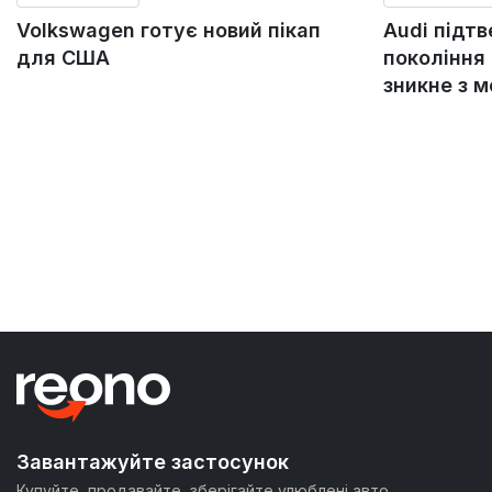
Volkswagen готує новий пікап
Audi підт
для США
покоління 
зникне з 
Завантажуйте застосунок
Купуйте, продавайте, зберігайте улюблені авто