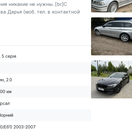
ия никакие не нужны. [br]С
а Дарья (моб. тел. в контактной
ст-драйв данного автомобиля,
 5 серія
н, 2.0
000 км
ерсал
Чорний
60/E61) 2003-2007