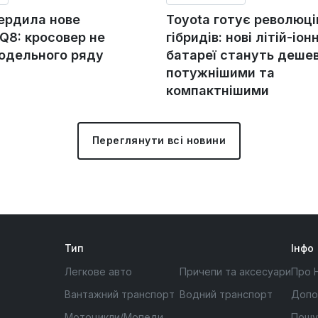
вердила нове
Toyota готує революц
Q8: кросовер не
гібридів: нові літій-іонн
модельного ряду
батареї стануть деше
потужнішими та
компактнішими
Переглянути всі новини
Тип
Інфо
Легкове авто
Причепи та аксесуари
Про 
Вантажний транспорт
Водний транспорт
Допо
Мотоцикли/Мопеди
Пошу