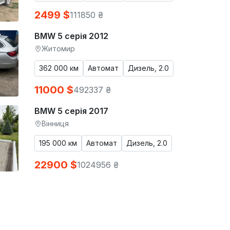
2499 $
111850 ₴
BMW 5 серія 2012
Житомир
362 000 км
Автомат
Дизель, 2.0
11000 $
492337 ₴
BMW 5 серія 2017
Вінниця
195 000 км
Автомат
Дизель, 2.0
22900 $
1024956 ₴