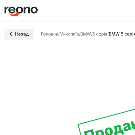
Назад
Головна
/
Миколаїв
/
BMW
/
5 серія
/
BMW 5 сері
Прода