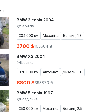
ня
BMW 3 серія 2004
Чернігів
304 000 км
Механіка
Бензин, 1.8
3700 $
165604 ₴
BMW X3 2004
Шостка
370 000 км
Автомат
Дизель, 3.0
8800 $
393870 ₴
BMW 5 серія 1997
Роздільна
350 000 км
Механіка
Бензин, 2.5