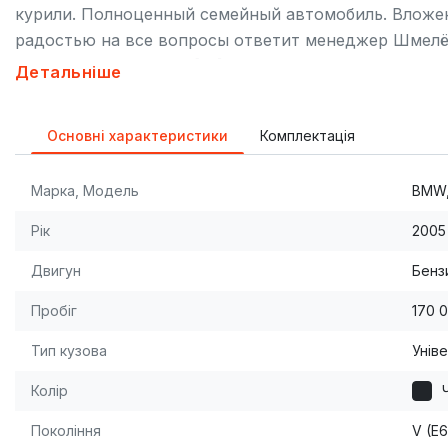
курили. Полноценный семейный автомобиль. Вложен
радостью на все вопросы ответит менеджер Шмелёв
информации салона). [br]Приглашаем Вас пройти те
Детальніше
предварительно записавшись.
Основні характеристики
Комплектація
Марка, Модель
BMW,
Рік
2005
Двигун
Бензи
Пробіг
170 
Тип кузова
Унів
Колір
Покоління
V (E