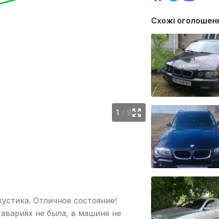
Схожі оголошен
1
/
8
кустика. Отличное состояние!
 авариях не была, в машине не