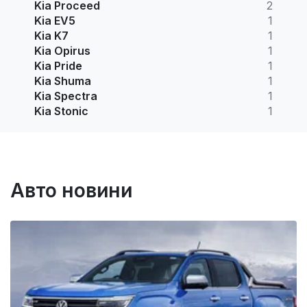
Kia Proceed
2
Kia EV5
1
Kia K7
1
Kia Opirus
1
Kia Pride
1
Kia Shuma
1
Kia Spectra
1
Kia Stonic
1
Авто новини