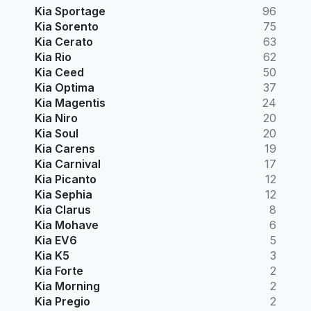
Kia Sportage
96
Kia Sorento
75
Kia Cerato
63
Kia Rio
62
Kia Ceed
50
Kia Optima
37
Kia Magentis
24
Kia Niro
20
Kia Soul
20
Kia Carens
19
Kia Carnival
17
Kia Picanto
12
Kia Sephia
12
Kia Clarus
8
Kia Mohave
6
Kia EV6
5
Kia K5
3
Kia Forte
2
Kia Morning
2
Kia Pregio
2