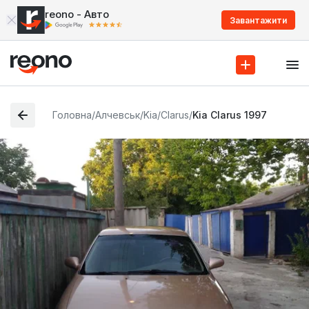
reono - Авто
Завантажити
Головна
/
Алчевськ
/
Kia
/
Clarus
/
Kia Clarus 1997