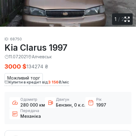
1
/
2
ID: 68750
Kia Clarus 1997
11.07.2021
Алчевськ
3000 $
134274 ₴
Можливий торг
Купити в кредит від
3 156
₴/міс
Одометр
Двигун
Рік
280 000 км
Бензин, 0 к.с.
1997
Передача
Механіка