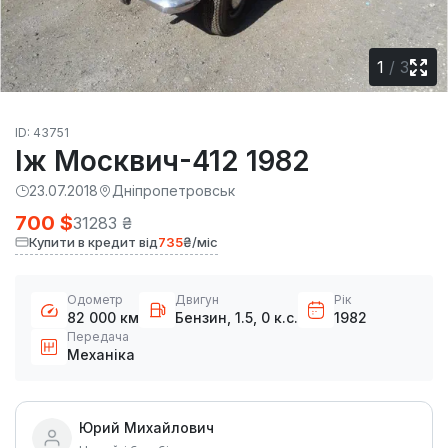
1
/
3
ID: 43751
Іж Москвич-412 1982
23.07.2018
Дніпропетровськ
700 $
31283 ₴
Купити в кредит від
735
₴/міс
Одометр
Двигун
Рік
82 000 км
Бензин, 1.5, 0 к.с.
1982
Передача
Механіка
Юрий Михайлович