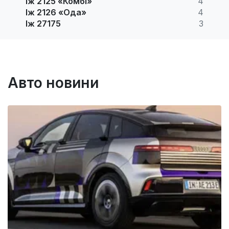
Іж 2125 «Комбі»
4
Іж 2126 «Ода»
4
Іж 27175
3
Авто новини