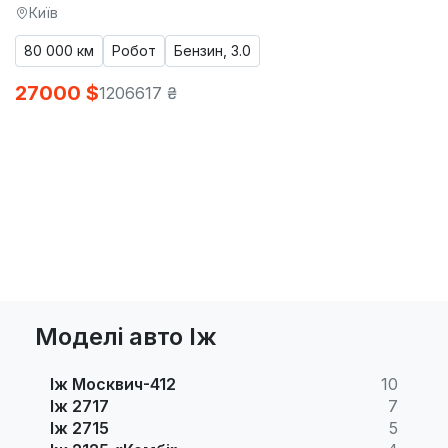
Київ
80 000 км
Робот
Бензин, 3.0
27000 $
1206617 ₴
Моделі авто Іж
Іж Москвич-412
10
Іж 2717
7
Іж 2715
5