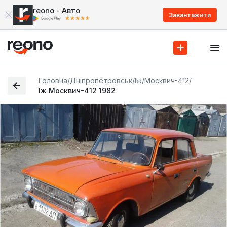
reono - Авто
Завантажити
Головна
/
Дніпропетровськ
/
Іж
/
Москвич-412
/
Іж Москвич-412 1982