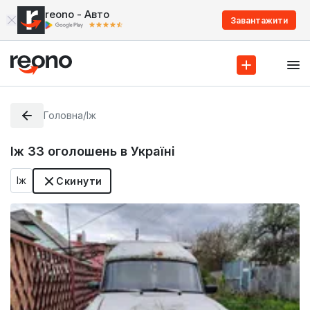
reono - Авто
Завантажити
Головна
/
Іж
Іж
33
оголошень в Україні
Іж
Скинути