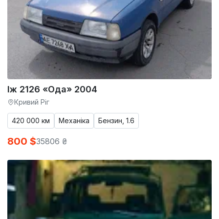
Іж 2126 «Ода» 2004
Кривий Ріг
420 000 км
Механіка
Бензин, 1.6
800 $
35806 ₴