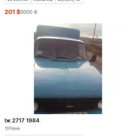
201 $
9000 ₴
Іж 2717 1984
Рівне