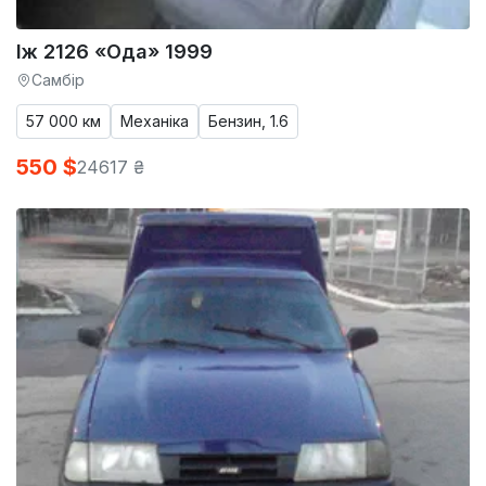
Іж 2126 «Ода» 1999
Самбір
57 000 км
Механіка
Бензин, 1.6
550 $
24617 ₴