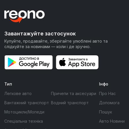
Завантажуйте застосунок
Купуйте, продавайте, зберігайте улюблені авто та
слідкуйте за новинами — коли і де зручно.
Тип
Інфо
Легкове авто
Причепи та аксесуари
Про Нас
Вантажний транспорт
Водний транспорт
Допомога
Мотоцикли/Мопеди
Пошук
Спеціальна техніка
Авто Новини