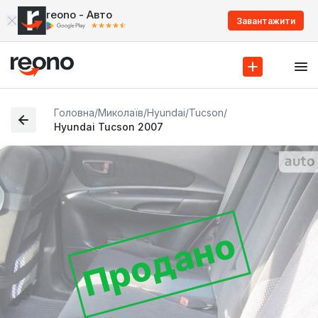
reono - Авто
Завантажити
Головна
/
Миколаїв
/
Hyundai
/
Tucson
/
Hyundai Tucson 2007
Продано