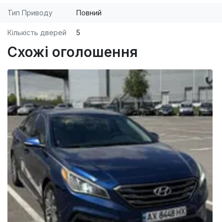
Тип Приводу
Повний
Кількість дверей
5
Схожі оголошення