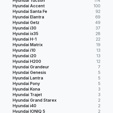
Hyundai Tucson
114
Hyundai Accent
100
Hyundai Santa Fe
92
Hyundai Elantra
69
Hyundai Getz
49
Hyundai i30
37
Hyundai ix35
28
Hyundai H-1
22
Hyundai Matrix
19
Hyundai i10
13
Hyundai i20
13
Hyundai H200
12
Hyundai Grandeur
7
Hyundai Genesis
5
Hyundai Lantra
5
Hyundai Pony
5
Hyundai Kona
3
Hyundai Trajet
3
Hyundai Grand Starex
2
Hyundai i40
2
Hyundai IONIQ 5
2