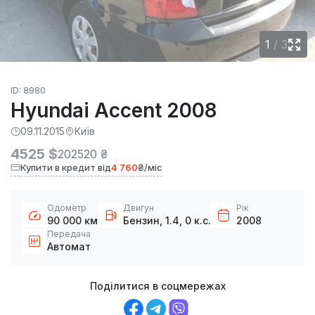
1
/
3
ID: 8980
Hyundai Accent 2008
09.11.2015
Київ
4525 $
202520 ₴
Купити в кредит від
4 760
₴/міс
Одометр
Двигун
Рік
90 000 км
Бензин, 1.4, 0 к.с.
2008
Передача
Автомат
Поділитися в соцмережах