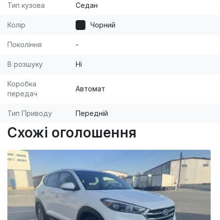
оформление в ГАИ. [br] У нас покупают, потому,
Тип кузова
Седан
что это безопасно, быстро, удобно и выгодно!
Колір
Чорний
Покоління
-
В розшуку
Ні
Коробка
Автомат
передач
Тип Приводу
Передній
Схожі оголошення