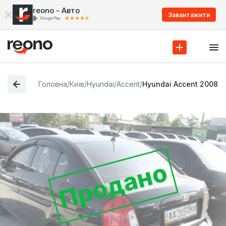
reono - Авто
Завантажити
Головна
/
Київ
/
Hyundai
/
Accent
/
Hyundai Accent 2008
Продано