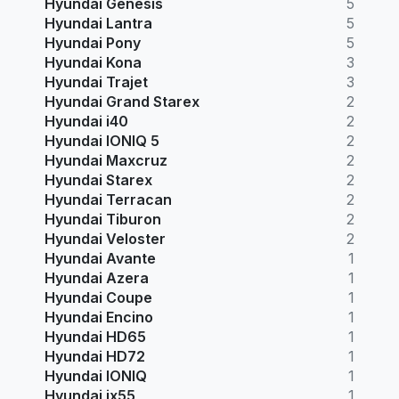
Hyundai Genesis
5
Hyundai Lantra
5
Hyundai Pony
5
Hyundai Kona
3
Hyundai Trajet
3
Hyundai Grand Starex
2
Hyundai i40
2
Hyundai IONIQ 5
2
Hyundai Maxcruz
2
Hyundai Starex
2
Hyundai Terracan
2
Hyundai Tiburon
2
Hyundai Veloster
2
Hyundai Avante
1
Hyundai Azera
1
Hyundai Coupe
1
Hyundai Encino
1
Hyundai HD65
1
Hyundai HD72
1
Hyundai IONIQ
1
Hyundai ix55
1