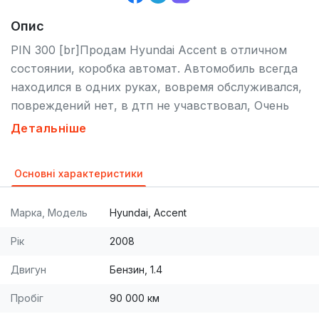
Опис
PIN 300 [br]Продам Hyundai Accent в отличном
состоянии, коробка автомат. Автомобиль всегда
находился в одних руках, вовремя обслуживался,
повреждений нет, в дтп не учавствовал, Очень
хорошая комплектация: галоген, замок на кпп,
Детальніше
иммобилайзер. Airbag, серворуль, сигнализация,
центральный замок, кондиционер, парктроник,
Основні характеристики
подогрев зеркал, подогрев сидений, усилитель
руля, эл.стеклоподъемники, эл.пакет, CD, MP3,
Марка, Модель
Hyundai, Accent
акустика, тонировка, гаражное хранение. На 77т
было пройдено полное ТО: заменены масло,
Рік
2008
фильтры, ГРМ, ролики, свечи. Возможен торг. [br]
Двигун
Бензин, 1.4
Компания представляет варианты обмена Вашего
автомобиля на наш (Trade.in). Так же мы
Пробіг
90 000 км
обеспечиваем полное сопровождение сделки,