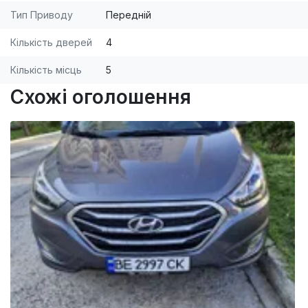
Тип Приводу
Передній
Кількість дверей
4
Кількість місць
5
Схожі оголошення