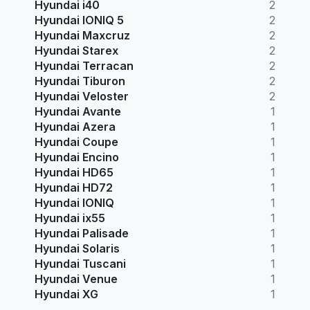
Hyundai i40
2
Hyundai IONIQ 5
2
Hyundai Maxcruz
2
Hyundai Starex
2
Hyundai Terracan
2
Hyundai Tiburon
2
Hyundai Veloster
2
Hyundai Avante
1
Hyundai Azera
1
Hyundai Coupe
1
Hyundai Encino
1
Hyundai HD65
1
Hyundai HD72
1
Hyundai IONIQ
1
Hyundai ix55
1
Hyundai Palisade
1
Hyundai Solaris
1
Hyundai Tuscani
1
Hyundai Venue
1
Hyundai XG
1