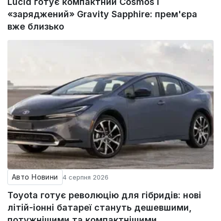
Lucid готує компактний Cosmos і
«заряджений» Gravity Sapphire: прем'єра
вже близько
Авто Новини
4 серпня 2026
Toyota готує революцію для гібридів: нові
літій-іонні батареї стануть дешевшими,
потужнішими та компактнішими