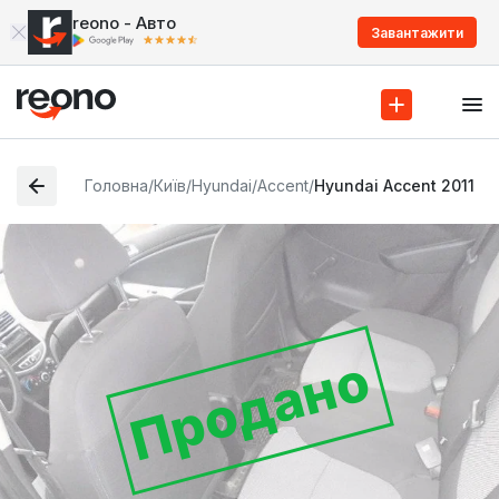
reono - Авто
Завантажити
Головна
/
Київ
/
Hyundai
/
Accent
/
Hyundai Accent 2011
Продано