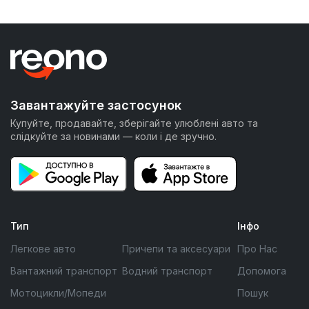
Завантажуйте застосунок
Купуйте, продавайте, зберігайте улюблені авто та
слідкуйте за новинами — коли і де зручно.
Тип
Інфо
Легкове авто
Причепи та аксесуари
Про Нас
Вантажний транспорт
Водний транспорт
Допомога
Мотоцикли/Мопеди
Пошук