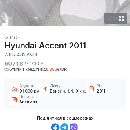
1
/
14
ID: 17924
Hyundai Accent 2011
11.12.2015
Київ
6071 $
271730 ₴
Купити в кредит від
6 386
₴/міс
Одометр
Двигун
Рік
81 000 км
Бензин, 1.4, 0 к.с.
2011
Передача
Автомат
Поділитися в соцмережах