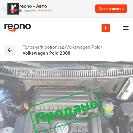
reono - Авто
Завантажити
Головна
/
Кіровоград
/
Volkswagen
/
Polo
/
Volkswagen Polo 2008
Продано