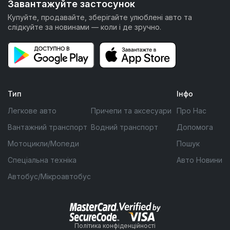
Завантажуйте застосунок
Купуйте, продавайте, зберігайте улюблені авто та
слідкуйте за новинами — коли і де зручно.
Тип
Інфо
Легкове авто
Причепи та аксесуари
Про Нас
Вантажний транспорт
Водний транспорт
Допомога
Мотоцикли/Мопеди
Пошук
Спеціальна техніка
Авто Новини
Автобус/Мікроавтобус
Політика конфіденційності