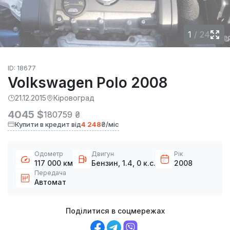
1
/
24
ID: 18677
Volkswagen Polo 2008
21.12.2015
Кіровоград
4045 $
180759 ₴
Купити в кредит від
4 248
₴/міс
Одометр
Двигун
Рік
117 000 км
Бензин, 1.4, 0 к.с.
2008
Передача
Автомат
Поділитися в соцмережах