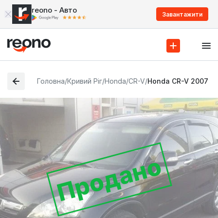
reono - Авто
Завантажити
Головна
/
Кривий Ріг
/
Honda
/
CR-V
/
Honda CR-V 2007
Продано