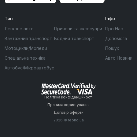
Тип
Інфо
Легкове авто
Причепи та аксесуари
Про Нас
Вантажний транспорт
Водний транспорт
Допомога
Мотоцикли/Мопеди
Пошук
Спеціальна техніка
Авто Новини
Автобус/Мікроавтобус
Політика конфіденційності
Правила користування
Договір оферти
2026 © reono.ua