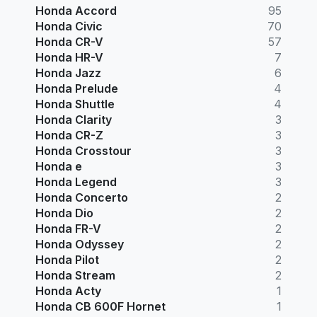
Honda Accord
95
Honda Civic
70
Honda CR-V
57
Honda HR-V
7
Honda Jazz
6
Honda Prelude
4
Honda Shuttle
4
Honda Clarity
3
Honda CR-Z
3
Honda Crosstour
3
Honda e
3
Honda Legend
3
Honda Concerto
2
Honda Dio
2
Honda FR-V
2
Honda Odyssey
2
Honda Pilot
2
Honda Stream
2
Honda Acty
1
Honda CB 600F Hornet
1