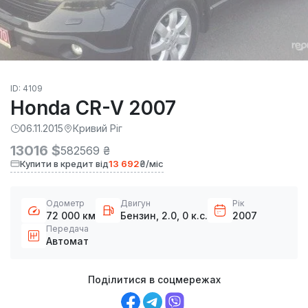
ID: 4109
Honda CR-V 2007
06.11.2015
Кривий Ріг
13016 $
582569 ₴
Купити в кредит від
13 692
₴/міс
Одометр
Двигун
Рік
72 000 км
Бензин, 2.0, 0 к.с.
2007
Передача
Автомат
Поділитися в соцмережах