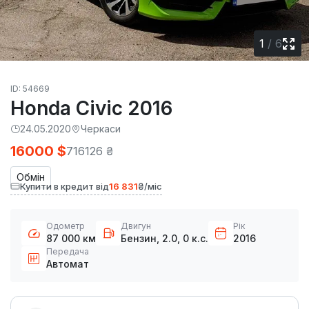
1
/
6
ID: 54669
Honda Civic 2016
24.05.2020
Черкаси
16000 $
716126 ₴
Обмін
Купити в кредит від
16 831
₴/міс
Одометр
Двигун
Рік
87 000 км
Бензин, 2.0, 0 к.с.
2016
Передача
Автомат