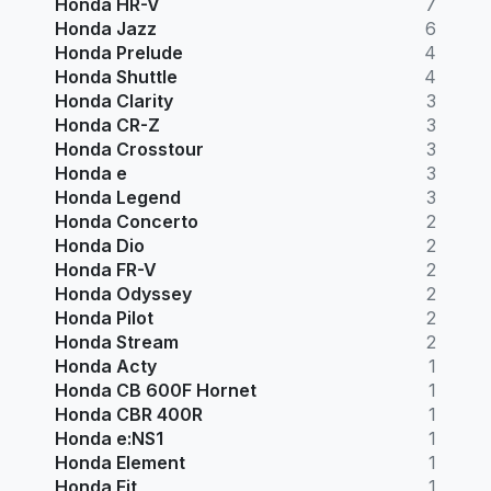
Honda HR-V
7
Honda Jazz
6
Honda Prelude
4
Honda Shuttle
4
Honda Clarity
3
Honda CR-Z
3
Honda Crosstour
3
Honda e
3
Honda Legend
3
Honda Concerto
2
Honda Dio
2
Honda FR-V
2
Honda Odyssey
2
Honda Pilot
2
Honda Stream
2
Honda Acty
1
Honda CB 600F Hornet
1
Honda CBR 400R
1
Honda e:NS1
1
Honda Element
1
Honda Fit
1