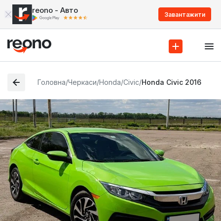
reono - Авто
Завантажити
Головна
/
Черкаси
/
Honda
/
Civic
/
Honda Civic 2016