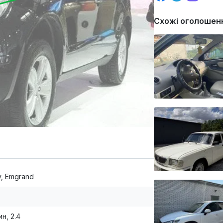
Схожі оголошен
y, Emgrand
н, 2.4