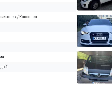
шляховик / Кросовер
мат
дній