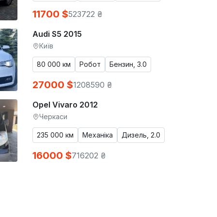
11700 $
523722 ₴
Audi S5 2015
Київ
80 000 км
Робот
Бензин, 3.0
27000 $
1208590 ₴
Opel Vivaro 2012
Черкаси
235 000 км
Механіка
Дизель, 2.0
16000 $
716202 ₴