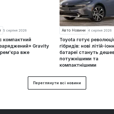
и
Авто Новини
5 серпня 2026
4 серпня 2026
ує компактний
Toyota готує революц
«заряджений» Gravity
гібридів: нові літій-іонн
прем'єра вже
батареї стануть деше
потужнішими та
компактнішими
Переглянути всі новини