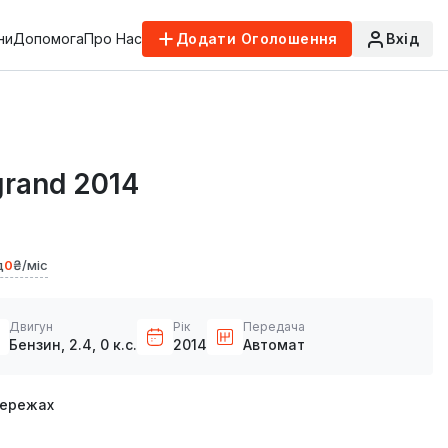
ни
Допомога
Про Нас
Додати Оголошення
Вхід
grand 2014
д
0
₴/міс
Двигун
Рік
Передача
Бензин, 2.4, 0 к.с.
2014
Автомат
мережах