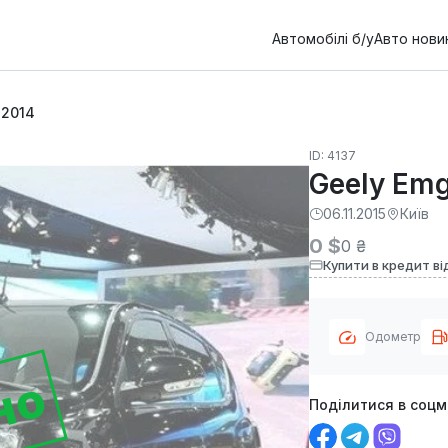
Автомобілі б/у
Авто нови
 2014
ID: 4137
Geely Em
06.11.2015
Київ
0 $
0 ₴
Купити в кредит ві
Одометр
но
Поділитися в соц