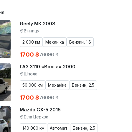
ня
Geely MK 2008
Вінниця
2 000 км
Механіка
Бензин, 1.6
1700 $
76096 ₴
ГАЗ 3110 «Волга» 2000
Шпола
50 000 км
Механіка
Бензин, 2.5
1700 $
76096 ₴
Mazda CX-5 2015
Біла Церква
140 000 км
Автомат
Бензин, 2.5