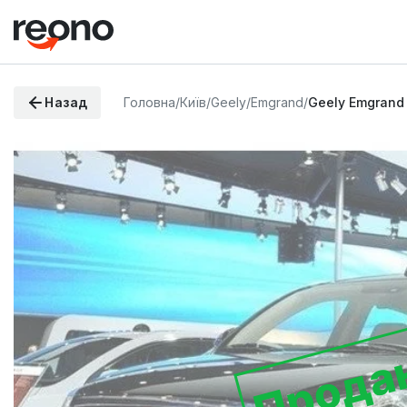
Назад
Головна
/
Київ
/
Geely
/
Emgrand
/
Geely Emgrand
Прода