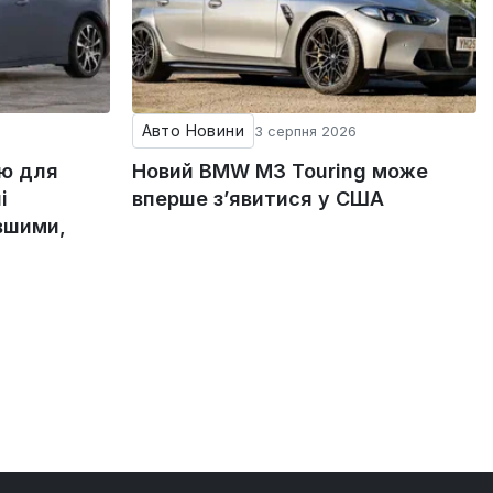
Авто Новини
3 серпня 2026
ію для
Новий BMW M3 Touring може
і
вперше з’явитися у США
вшими,