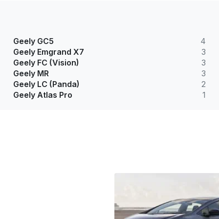
Geely GC5
4
Geely Emgrand X7
3
Geely FC (Vision)
3
Geely MR
3
Geely LC (Panda)
2
Geely Atlas Pro
1