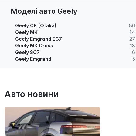
Моделі авто Geely
Geely CK (Otaka)
86
Geely MK
44
Geely Emgrand EC7
27
Geely MK Cross
18
Geely SC7
6
Geely Emgrand
5
Авто новини