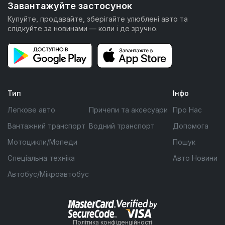
Завантажуйте застосунок
Купуйте, продавайте, зберігайте улюблені авто та
слідкуйте за новинами — коли і де зручно.
Тип
Інфо
Легкове авто
Причепи та аксесуари
Про Нас
Вантажний транспорт
Водний транспорт
Допомога
Мотоцикли/Мопеди
Пошук
Спеціальна техніка
Авто Новини
Автобус/Мікроавтобус
Політика конфіденційності