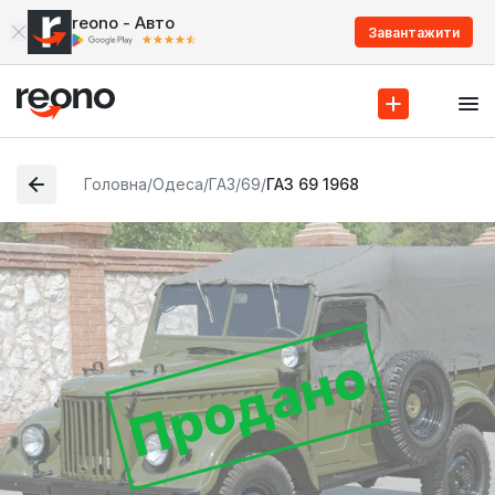
reono - Авто
Завантажити
Головна
/
Одеса
/
ГАЗ
/
69
/
ГАЗ 69 1968
Продано