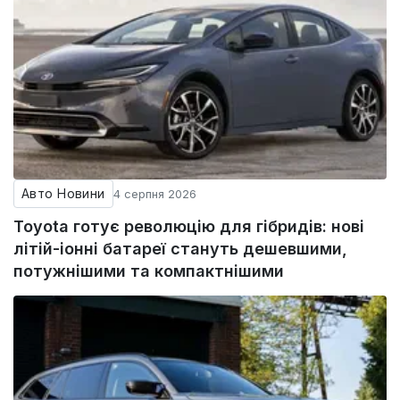
Авто Новини
4 серпня 2026
Toyota готує революцію для гібридів: нові
літій-іонні батареї стануть дешевшими,
потужнішими та компактнішими