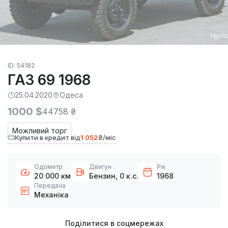
ID: 54182
ГАЗ 69 1968
25.04.2020
Одеса
1000 $
44758 ₴
Можливий торг
Купити в кредит від
1 052
₴/міс
Одометр
Двигун
Рік
20 000 км
Бензин, 0 к.с.
1968
Передача
Механіка
Поділитися в соцмережах