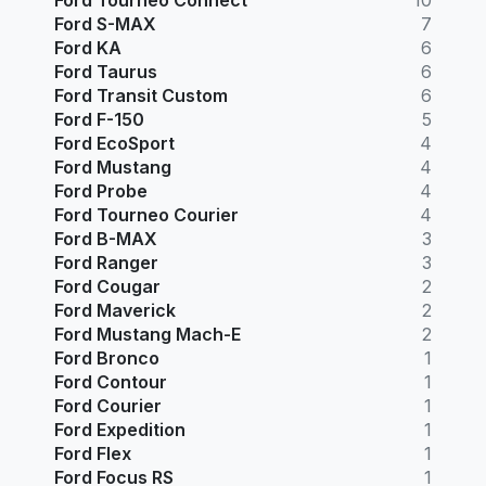
Ford S-MAX
7
Ford KA
6
Ford Taurus
6
Ford Transit Custom
6
Ford F-150
5
Ford EcoSport
4
Ford Mustang
4
Ford Probe
4
Ford Tourneo Courier
4
Ford B-MAX
3
Ford Ranger
3
Ford Cougar
2
Ford Maverick
2
Ford Mustang Mach-E
2
Ford Bronco
1
Ford Contour
1
Ford Courier
1
Ford Expedition
1
Ford Flex
1
Ford Focus RS
1