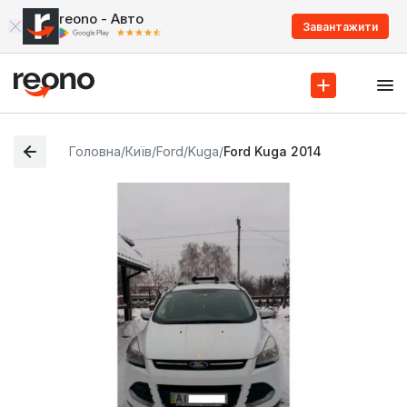
reono - Авто
Завантажити
Головна
/
Київ
/
Ford
/
Kuga
/
Ford Kuga 2014