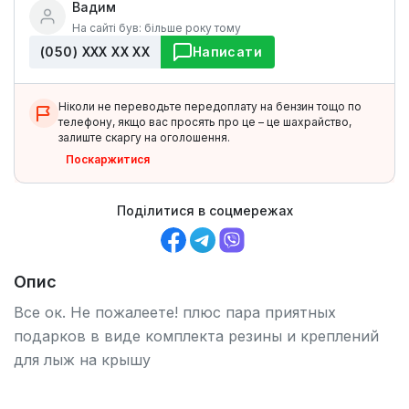
Вадим
На сайті був: більше року тому
(050) ХХХ ХХ ХХ
Написати
Ніколи не переводьте передоплату на бензин тощо по
телефону, якщо вас просять про це – це шахрайство,
залиште скаргу на оголошення.
Поскаржитися
Поділитися в соцмережах
Опис
Все ок. Не пожалеете! плюс пара приятных
подарков в виде комплекта резины и креплений
для лыж на крышу