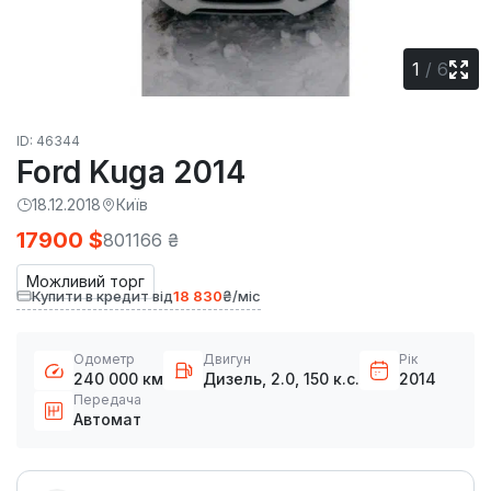
1
/
6
ID: 46344
Ford Kuga 2014
18.12.2018
Київ
17900 $
801166 ₴
Можливий торг
Купити в кредит від
18 830
₴/міс
Одометр
Двигун
Рік
240 000 км
Дизель, 2.0, 150 к.с.
2014
Передача
Автомат