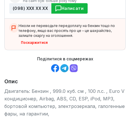
На сайті був: більше року тому
(098) ХХХ ХХ ХХ
Написати
Ніколи не переводьте передоплату на бензин тощо по
телефону, якщо вас просять про це – це шахрайство,
залиште скаргу на оголошення.
Поскаржитися
Поділитися в соцмережах
Опис
Двигатель: Бензин , 999.0 куб. см , 100 л.с. , Euro V
кондиционер, Airbag, ABS, CD, ESP, iPod, MP3,
бортовой компьютер, электрозеркала, галогенные
фары, на гарантии,