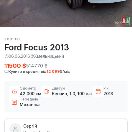
ID: 31332
Ford Focus 2013
06.06.2016
Хмельницький
11500 $
514770 ₴
Купити в кредит від
12 099
₴/міс
Одометр
Двигун
Рік
42 000 км
Бензин, 1.0, 100 к.с.
2013
Передача
Механіка
Сергій