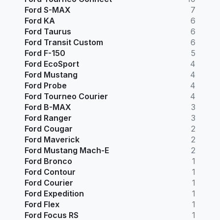
Ford S-MAX
7
Ford KA
6
Ford Taurus
6
Ford Transit Custom
6
Ford F-150
5
Ford EcoSport
4
Ford Mustang
4
Ford Probe
4
Ford Tourneo Courier
4
Ford B-MAX
3
Ford Ranger
3
Ford Cougar
2
Ford Maverick
2
Ford Mustang Mach-E
2
Ford Bronco
1
Ford Contour
1
Ford Courier
1
Ford Expedition
1
Ford Flex
1
Ford Focus RS
1