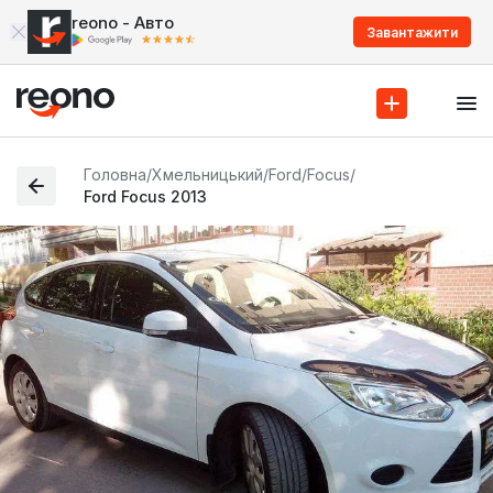
reono - Авто
Завантажити
Головна
/
Хмельницький
/
Ford
/
Focus
/
Ford Focus 2013