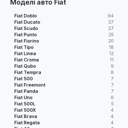
Моделі авто Fiat
Fiat Doblo
94
Fiat Ducato
37
Fiat Scudo
27
Fiat Punto
25
Fiat Fiorino
20
Fiat Tipo
18
Fiat Linea
12
Fiat Croma
11
Fiat Qubo
9
Fiat Tempra
8
Fiat 500
7
Fiat Freemont
7
Fiat Panda
7
Fiat Uno
6
Fiat 500L
5
Fiat 500X
4
Fiat Brava
4
Fiat Regata
4