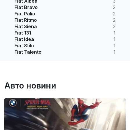
Fiat Albea
3
Fiat Bravo
2
Fiat Palio
2
Fiat Ritmo
2
Fiat Siena
2
Fiat 131
1
Fiat Idea
1
Fiat Stilo
1
Fiat Talento
1
Авто новини