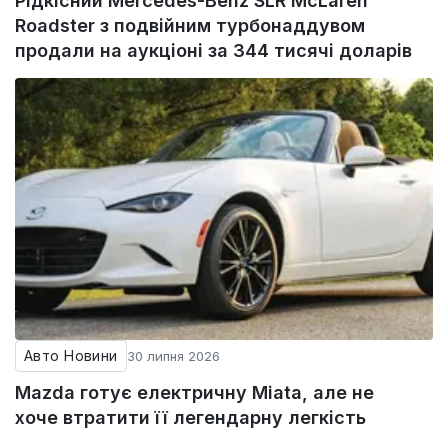
Рідкісний Mercedes-Benz SLR McLaren
Roadster з подвійним турбонаддувом
продали на аукціоні за 344 тисячі доларів
Авто Новини
30 липня 2026
Mazda готує електричну Miata, але не
хоче втратити її легендарну легкість