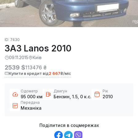
ID: 7430
ЗАЗ Lanos 2010
09.11.2015
Київ
2539 $
113476 ₴
Купити в кредит від
2 667
₴/міс
Одометр
Двигун
Рік
95 000 км
Бензин, 1.5, 0 к.с.
2010
Передача
Механіка
Поділитися в соцмережах