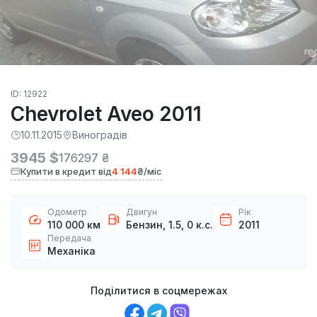
ID: 12922
Chevrolet Aveo 2011
10.11.2015
Виноградів
3945 $
176297 ₴
Купити в кредит від
4 144
₴/міс
Одометр
Двигун
Рік
110 000 км
Бензин, 1.5, 0 к.с.
2011
Передача
Механіка
Поділитися в соцмережах