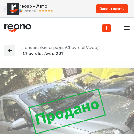
reono - Авто
Завантажити
Головна
/
Виноградів
/
Chevrolet
/
Aveo
/
Chevrolet Aveo 2011
Продано