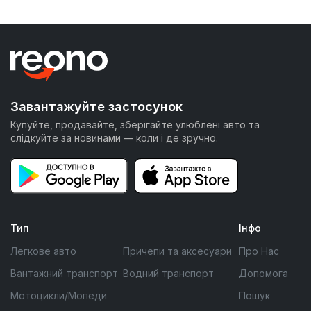
Завантажуйте застосунок
Купуйте, продавайте, зберігайте улюблені авто та
слідкуйте за новинами — коли і де зручно.
Тип
Інфо
Легкове авто
Причепи та аксесуари
Про Нас
Вантажний транспорт
Водний транспорт
Допомога
Мотоцикли/Мопеди
Пошук