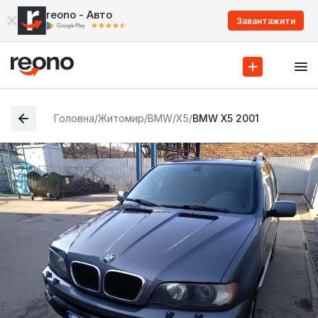
reono - Авто
Завантажити
Головна
/
Житомир
/
BMW
/
X5
/
BMW X5 2001