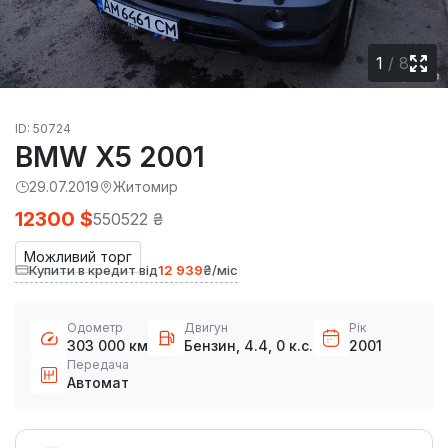
1
/
8
ID: 50724
BMW X5 2001
29.07.2019
Житомир
12300 $
550522 ₴
Можливий торг
Купити в кредит від
12 939
₴/міс
Одометр
Двигун
Рік
303 000 км
Бензин, 4.4, 0 к.с.
2001
Передача
Автомат