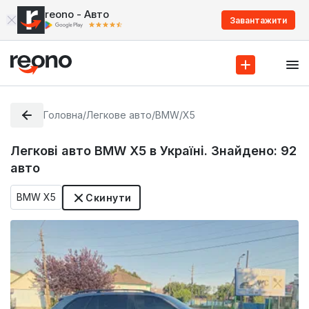
reono - Авто
Завантажити
Головна
/
Легкове авто
/
BMW
/
X5
Легкові авто BMW X5 в Україні. Знайдено:
92
авто
BMW X5
Скинути