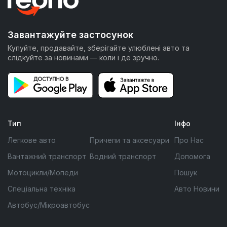
Завантажуйте застосунок
Купуйте, продавайте, зберігайте улюблені авто та
слідкуйте за новинами — коли і де зручно.
Тип
Інфо
Легкове авто
Причепи та аксесуари
Про Нас
Вантажний транспорт
Водний транспорт
Допомога
Мотоцикли/Мопеди
Пошук
Спеціальна техніка
Авто Новини
Автобус/Мікроавтобус