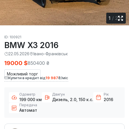
1
/
2
ID: 100921
BMW X3 2016
22.05.2026
Івано-Франківськ
19000 $
850400 ₴
Можливий торг
Купити в кредит від
19 987
₴/міс
Одометр
Двигун
Рік
199 000 км
Дизель, 2.0, 150 к.с.
2016
Передача
Автомат