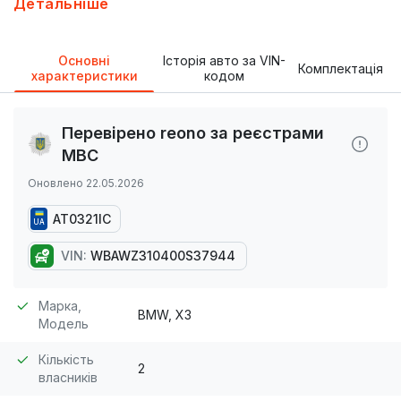
Детальніше
до перевірки на СТО.
Основні
Історія авто за VIN-
Комплектація
характеристики
кодом
Перевірено reono за реєстрами
МВС
Оновлено 22.05.2026
AT0321IC
UA
VIN:
WBAWZ310400S37944
Марка,
BMW, X3
Модель
Кількість
2
власників