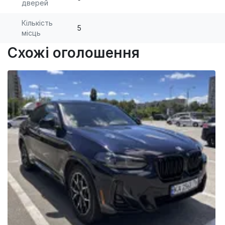
дверей
Кількість
5
місць
Схожі оголошення