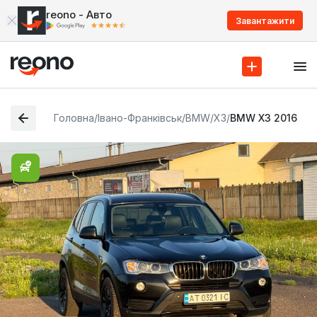
reono - Авто
Завантажити
Головна
/
Івано-Франківськ
/
BMW
/
X3
/
BMW X3 2016