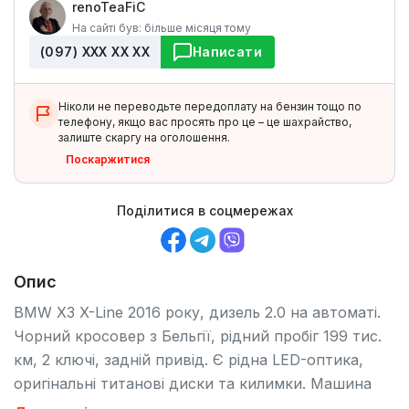
renoTeaFiC
На сайті був: більше місяця тому
(097) ХХХ ХХ ХХ
Написати
Ніколи не переводьте передоплату на бензин тощо по
телефону, якщо вас просять про це – це шахрайство,
залиште скаргу на оголошення.
Поскаржитися
Поділитися в соцмережах
Опис
BMW X3 X-Line 2016 року, дизель 2.0 на автоматі.
Чорний кросовер з Бельгії, рідний пробіг 199 тис.
км, 2 ключі, задній привід. Є рідна LED-оптика,
оригінальні титанові диски та килимки. Машина
виглядає доглянуто й технічно без питань, готова