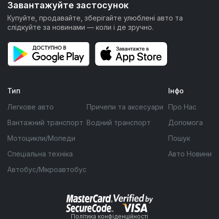
Завантажуйте застосунок
Купуйте, продавайте, зберігайте улюблені авто та
слідкуйте за новинами — коли і де зручно.
Тип
Інфо
Легкове авто
Причепи та аксесуари
Про Нас
Вантажний транспорт
Водний транспорт
Допомога
Мотоцикли/Мопеди
Пошук
Спеціальна техніка
Авто Новини
Автобус/Мікроавтобус
Політика конфіденційності