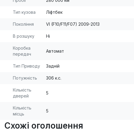
Пробіг
280 000 км
Тип кузова
Ліфтбек
Покоління
VI (F10/F11/F07) 2009-2013
В розшуку
Ні
Коробка
Автомат
передач
Тип Приводу
Задній
Потужність
306 к.с.
Кількість
5
дверей
Кількість
5
місць
Схожі оголошення