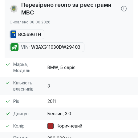
Перевірено reono за реєстрами
МВС
Оновлено 08.06.2026
BC5696TH
UA
VIN:
WBAXG11030DW29403
Марка,
BMW, 5 серія
Модель
Кількість
3
власників
Рік
2011
Двигун
Бензин, 3.0
Колір
Коричневий