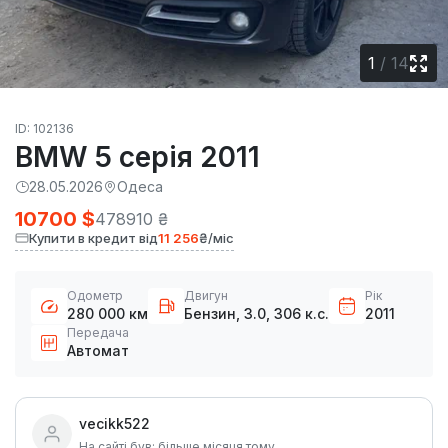
1
/
14
ID: 102136
BMW 5 серія 2011
28.05.2026
Одеса
10700 $
478910 ₴
Купити в кредит від
11 256
₴/міс
Одометр
Двигун
Рік
280 000 км
Бензин, 3.0, 306 к.с.
2011
Передача
Автомат
vecikk522
На сайті був: більше місяця тому