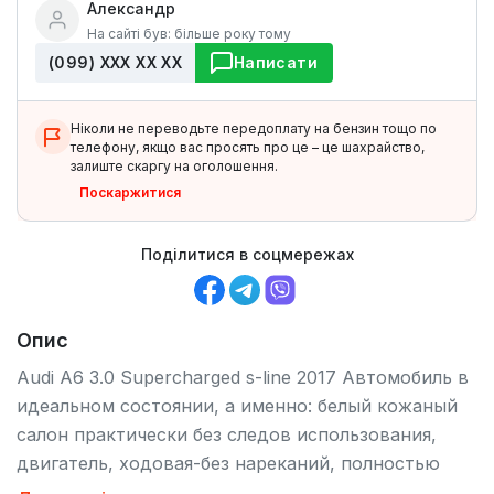
Александр
На сайті був: більше року тому
(099) ХХХ ХХ ХХ
Написати
Ніколи не переводьте передоплату на бензин тощо по
телефону, якщо вас просять про це – це шахрайство,
залиште скаргу на оголошення.
Поскаржитися
Поділитися в соцмережах
Опис
Audi A6 3.0 Supercharged s-line 2017 Автомобиль в
идеальном состоянии, а именно: белый кожаный
салон практически без следов использования,
двигатель, ходовая-без нареканий, полностью
обслужены, пройдено полное ТО, все детали и