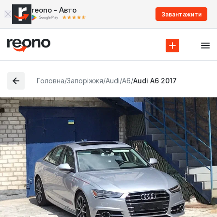
reono - Авто
Завантажити
Головна
/
Запоріжжя
/
Audi
/
A6
/
Audi A6 2017