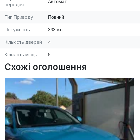
Автомат
передач
-диски r-19 s-line
Тип Приводу
Повний
Потужність
333 к.с.
Кількість дверей
4
Кількість місць
5
Схожі оголошення