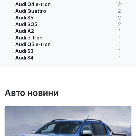
Audi Q4 e-tron
2
Audi Quattro
2
Audi S5
2
Audi SQ5
2
Audi A2
1
Audi e-tron
1
Audi Q5 e-tron
1
Audi S3
1
Audi S4
1
Авто новини