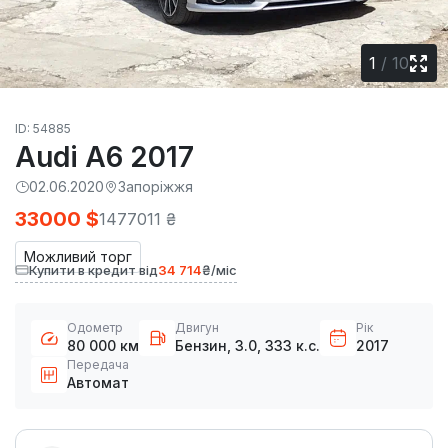
1
/
10
ID: 54885
Audi A6 2017
02.06.2020
Запоріжжя
33000 $
1477011 ₴
Можливий торг
Купити в кредит від
34 714
₴/міс
Одометр
Двигун
Рік
80 000 км
Бензин, 3.0, 333 к.с.
2017
Передача
Автомат