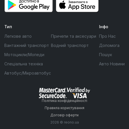
Тип
Інфо
Легкове авто
Причепи та аксесуари
Про Нас
Вантажний транспорт
Водний транспорт
Допомога
Мотоцикли/Мопеди
Пошук
Спеціальна техніка
Авто Новини
Автобус/Мікроавтобус
Політика конфіденційності
Правила користування
Договір оферти
2026 © reono.ua