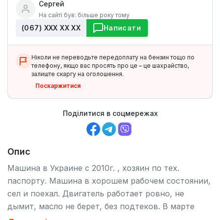
Сергей
На сайті був: більше року тому
(067) ХХХ ХХ ХХ
Написати
Ніколи не переводьте передоплату на бензин тощо по
телефону, якщо вас просять про це – це шахрайство,
залиште скаргу на оголошення.
Поскаржитися
Поділитися в соцмережах
Опис
Машина в Украине с 2010г. , хозяин по тех.
паспорту. Машина в хорошем рабочем состоянии,
сел и поехал. Двигатель работает ровно, не
дымит, масло не берет, без подтеков. В марте
поменяны все бронепровода и свечи, ремни,