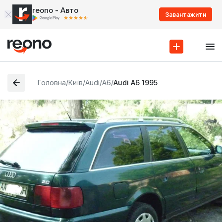
reono - Авто
Завантажити
Головна
/
Київ
/
Audi
/
A6
/
Audi A6 1995