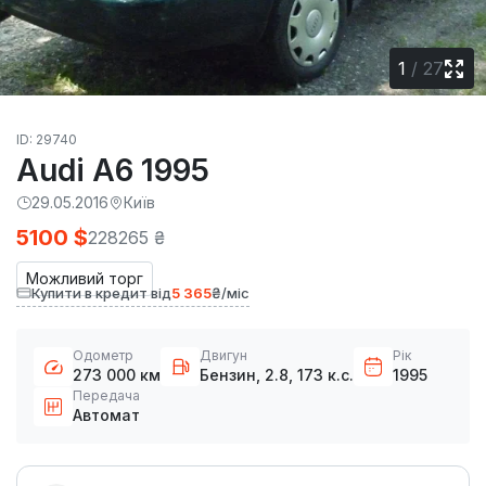
1
/
27
ID: 29740
Audi A6 1995
29.05.2016
Київ
5100 $
228265 ₴
Можливий торг
Купити в кредит від
5 365
₴/міс
Одометр
Двигун
Рік
273 000 км
Бензин, 2.8, 173 к.с.
1995
Передача
Автомат