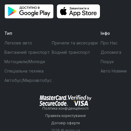
Тип
Інфо
Легкове авто
Причепи та аксесуари
Про Нас
Вантажний транспорт
Водний транспорт
Допомога
Мотоцикли/Мопеди
Пошук
Спеціальна техніка
Авто Новини
Автобус/Мікроавтобус
Політика конфіденційності
Правила користування
Договір оферти
2026 © reono.ua