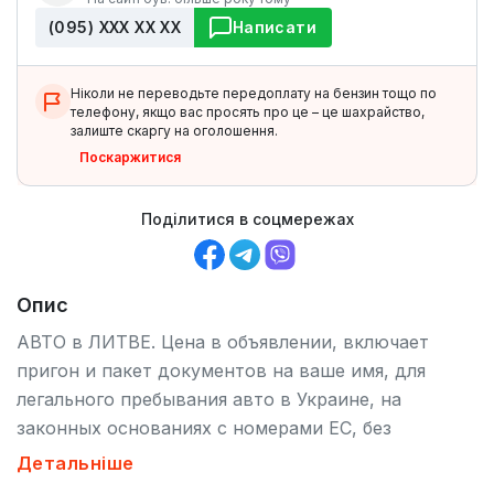
(095) ХХХ ХХ ХХ
Написати
Ніколи не переводьте передоплату на бензин тощо по
телефону, якщо вас просять про це – це шахрайство,
залиште скаргу на оголошення.
Поскаржитися
Поділитися в соцмережах
Опис
АВТО в ЛИТВЕ. Цена в объявлении, включает
пригон и пакет документов на ваше имя, для
легального пребывания авто в Украине, на
законных основаниях с номерами ЕС, без
растаможки любой период времени. Работаю под
Детальніше
заказ, по всей Украине. Подберу вам марку и