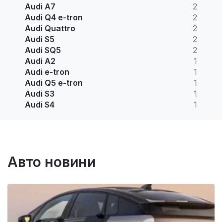
Audi A7
2
Audi Q4 e-tron
2
Audi Quattro
2
Audi S5
2
Audi SQ5
2
Audi A2
1
Audi e-tron
1
Audi Q5 e-tron
1
Audi S3
1
Audi S4
1
Авто новини