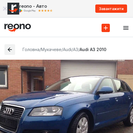
reono - Авто
Завантажити
Головна
/
Мукачеве
/
Audi
/
A3
/
Audi A3 2010