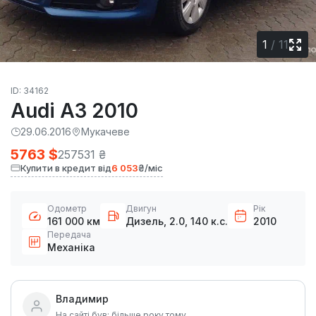
1
/
11
ID: 34162
Audi A3 2010
29.06.2016
Мукачеве
5763 $
257531 ₴
Купити в кредит від
6 053
₴/міс
Одометр
Двигун
Рік
161 000 км
Дизель, 2.0, 140 к.с.
2010
Передача
Механіка
Владимир
На сайті був: більше року тому