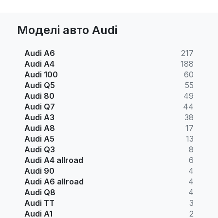
Моделі авто Audi
Audi A6
217
Audi A4
188
Audi 100
60
Audi Q5
55
Audi 80
49
Audi Q7
44
Audi A3
38
Audi A8
17
Audi A5
13
Audi Q3
8
Audi A4 allroad
6
Audi 90
4
Audi A6 allroad
4
Audi Q8
4
Audi TT
3
Audi A1
2