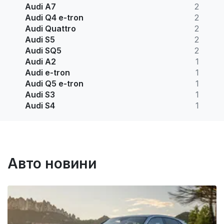
Audi A7
2
Audi Q4 e-tron
2
Audi Quattro
2
Audi S5
2
Audi SQ5
2
Audi A2
1
Audi e-tron
1
Audi Q5 e-tron
1
Audi S3
1
Audi S4
1
Авто новини