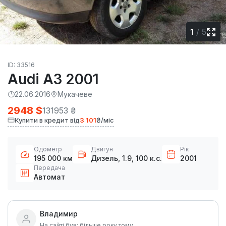
1
/
5
ID: 33516
Audi A3 2001
22.06.2016
Мукачеве
2948 $
131953 ₴
Купити в кредит від
3 101
₴/міс
Одометр
Двигун
Рік
195 000 км
Дизель, 1.9, 100 к.с.
2001
Передача
Автомат
Владимир
На сайті був: більше року тому