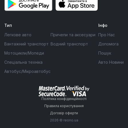
Тип
Інфо
Легкове авто
Причепи та аксесуари
Про Нас
Вантажний транспорт
Водний транспорт
Допомога
Мотоцикли/Мопеди
Пошук
Спеціальна техніка
Авто Новини
Автобус/Мікроавтобус
Політика конфіденційності
Правила користування
Договір оферти
2026 © reono.ua