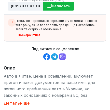
(095) ХХХ ХХ ХХ
Написати
Ніколи не переводьте передоплату на бензин тощо по
телефону, якщо вас просять про це – це шахрайство,
залиште скаргу на оголошення.
Поскаржитися
Поділитися в соцмережах
Опис
Авто в Литве. Цена в объявлении, включает
пригон и пакет документов на ваше имя, для
легального пребывания авто в Украине, на
законных основаниях с номерами ЕС, без
растаможки любой период времени. Работаю под
Детальніше
заказ, по всей Украине. Подберу вам марку и