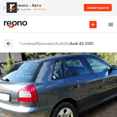
reono - Авто
Завантажити
Головна
/
Мукачеве
/
Audi
/
A3
/
Audi A3 2001