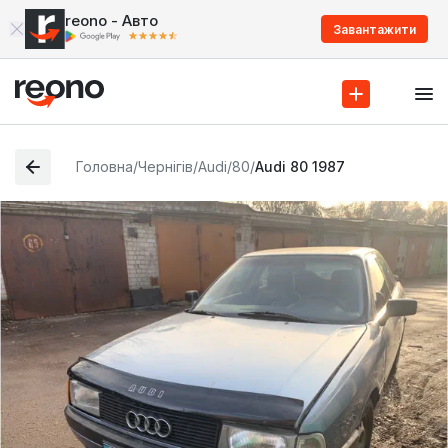
reono - Авто
Завантажити
Головна
/
Чернігів
/
Audi
/
80
/
Audi 80 1987