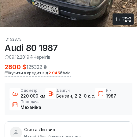
1
/
7
ID: 52875
Audi 80 1987
09.12.2019
Чернігів
2800 $
125322 ₴
Купити в кредит від
2 945
₴/міс
Одометр
Двигун
Рік
220 000 км
Бензин, 2.2, 0 к.с.
1987
Передача
Механіка
Света Литвин
На сайті був: більше року тому