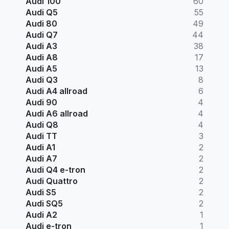
Audi 100
60
Audi Q5
55
Audi 80
49
Audi Q7
44
Audi A3
38
Audi A8
17
Audi A5
13
Audi Q3
8
Audi A4 allroad
6
Audi 90
4
Audi A6 allroad
4
Audi Q8
4
Audi TT
3
Audi A1
2
Audi A7
2
Audi Q4 e-tron
2
Audi Quattro
2
Audi S5
2
Audi SQ5
2
Audi A2
1
Audi e-tron
1