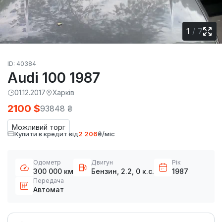
1
/
7
ID: 40384
Audi 100 1987
01.12.2017
Харків
2100 $
93848 ₴
Можливий торг
Купити в кредит від
2 206
₴/міс
Одометр
Двигун
Рік
300 000 км
Бензин, 2.2, 0 к.с.
1987
Передача
Автомат