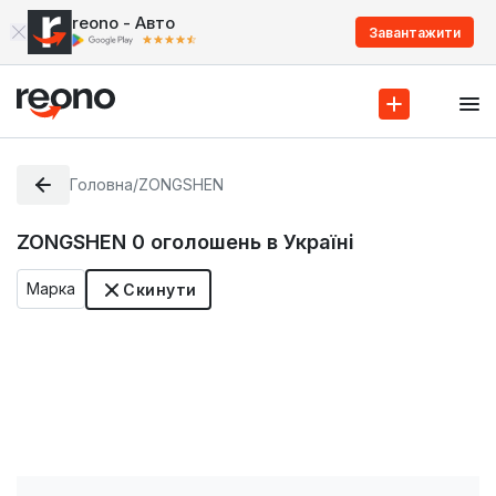
reono - Авто
Завантажити
Головна
/
ZONGSHEN
ZONGSHEN
0
оголошень в Україні
Марка
Скинути