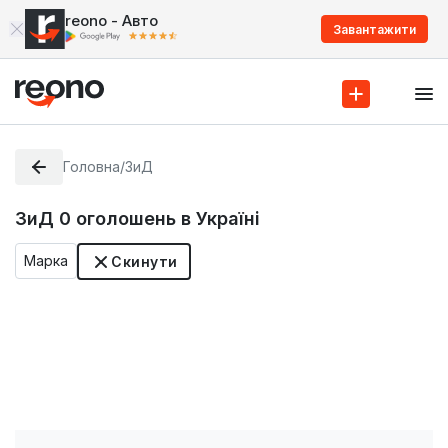
reono - Авто
Завантажити
Головна
/
ЗиД
ЗиД
0
оголошень в Україні
Марка
Скинути