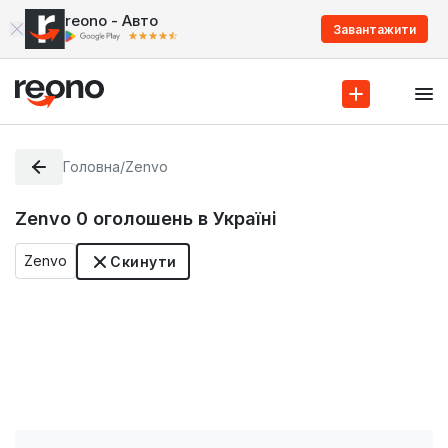
reono - Авто
Завантажити
Головна
/
Zenvo
Zenvo
0
оголошень в Україні
Zenvo
Скинути