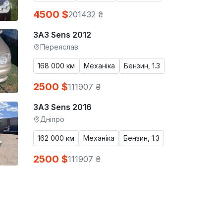
4500 $
201432 ₴
ЗАЗ Sens 2012
Переяслав
168 000 км
Механіка
Бензин, 1.3
2500 $
111907 ₴
ЗАЗ Sens 2016
Дніпро
162 000 км
Механіка
Бензин, 1.3
2500 $
111907 ₴