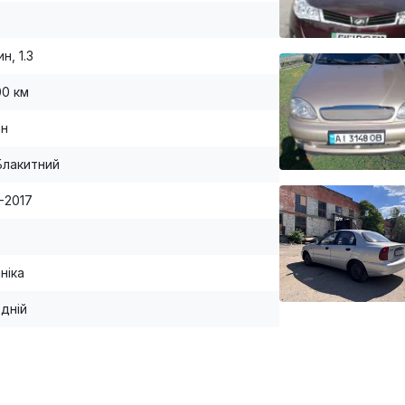
н, 1.3
00 км
ан
Блакитний
-2017
ніка
дній