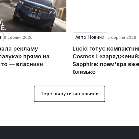
и
Авто Новини
6 серпня 2026
5 серпня 2026
зала рекламу
Lucid готує компактни
авука» прямо на
Cosmos і «заряджений»
вто — власники
Sapphire: прем'єра вж
близько
Переглянути всі новини