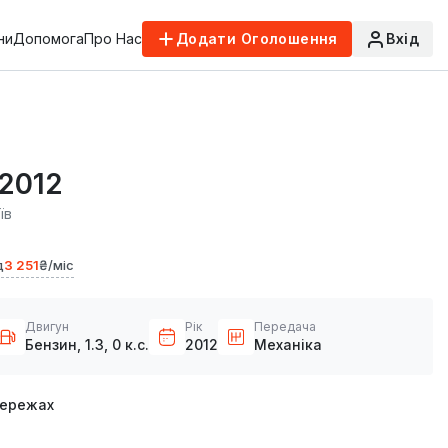
ни
Допомога
Про Нас
Додати Оголошення
Вхід
 2012
їв
₴
д
3 251
₴/міс
Двигун
Рік
Передача
Бензин, 1.3, 0 к.с.
2012
Механіка
мережах