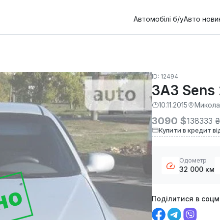
Автомобілі б/у
Авто нови
ID: 12494
ЗАЗ Sens
10.11.2015
Микола
3090 $
138333 
Купити в кредит ві
Одометр
32 000 км
но
Поділитися в соц