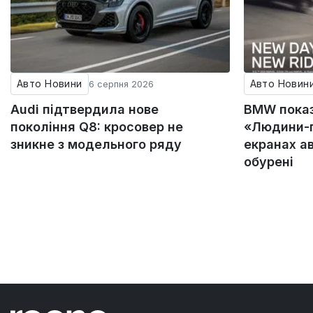
Авто Новини
Авто Новин
6 серпня 2026
Audi підтвердила нове
BMW пока
покоління Q8: кросовер не
«Людини-п
зникне з модельного ряду
екранах а
обурені