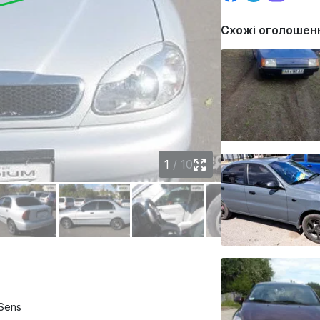
Схожі оголошен
1
/
10
 Sens