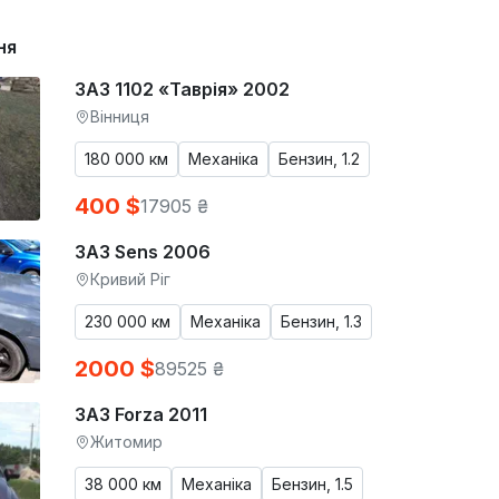
ня
ЗАЗ 1102 «Таврія» 2002
Вінниця
180 000 км
Механіка
Бензин, 1.2
400 $
17905 ₴
ЗАЗ Sens 2006
Кривий Ріг
230 000 км
Механіка
Бензин, 1.3
2000 $
89525 ₴
ЗАЗ Forza 2011
Житомир
38 000 км
Механіка
Бензин, 1.5