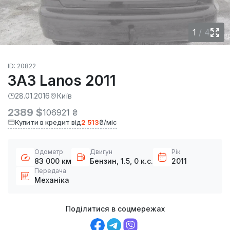
1
/
4
ID: 20822
ЗАЗ Lanos 2011
28.01.2016
Київ
2389 $
106921 ₴
Купити в кредит від
2 513
₴/міс
Одометр
Двигун
Рік
83 000 км
Бензин, 1.5, 0 к.с.
2011
Передача
Механіка
Поділитися в соцмережах