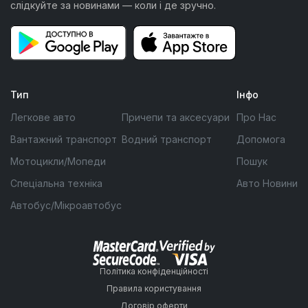
слідкуйте за новинами — коли і де зручно.
Тип
Інфо
Легкове авто
Причепи та аксесуари
Про Нас
Вантажний транспорт
Водний транспорт
Допомога
Мотоцикли/Мопеди
Пошук
Спеціальна техніка
Авто Новини
Автобус/Мікроавтобус
Політика конфіденційності
Правила користування
Договір оферти