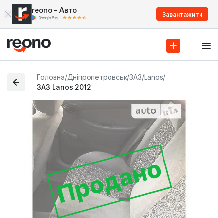
reono - Авто
Завантажити
Головна
/
Дніпропетровськ
/
ЗАЗ
/
Lanos
/
ЗАЗ Lanos 2012
Продано