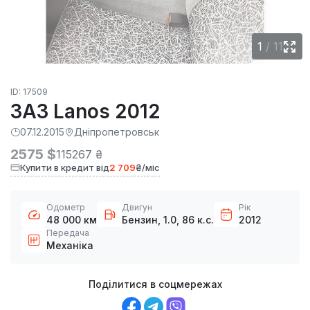
1
/
11
ID: 17509
ЗАЗ Lanos 2012
07.12.2015
Дніпропетровськ
2575 $
115267 ₴
Купити в кредит від
2 709
₴/міс
Одометр
Двигун
Рік
48 000 км
Бензин, 1.0, 86 к.с.
2012
Передача
Механіка
Поділитися в соцмережах