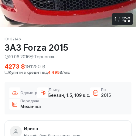
1
/
5
ID: 32146
ЗАЗ Forza 2015
10.06.2016
Тернопіль
4273 $
191250 ₴
Купити в кредит від
4 495
₴/міс
Двигун
Рік
Одометр
Бензин, 1.5, 109 к.с.
2015
Передача
Механіка
Ирина
На сайті був: більше року тому