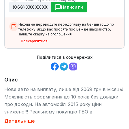
(068) ХХХ ХХ ХХ
Написати
Ніколи не переводьте передоплату на бензин тощо по
телефону, якщо вас просять про це – це шахрайство,
залиште скаргу на оголошення.
Поскаржитися
Поділитися в соцмережах
Опис
Нове авто на виплату, лише від 2069 грн в місяць!
Можливість оформлення до 10 років без довідки
про доходи. На автомобілі 2015 року ціни
знижено!!! Реальному покупцю ГБО в
ПОДАРУНОК! Дзвоніть домовимось! 068-714-87-
Детальніше
06