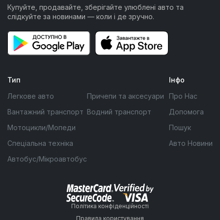
Купуйте, продавайте, зберігайте улюблені авто та
слідкуйте за новинами — коли і де зручно.
Тип
Інфо
Легкове авто
Причепи та аксесуари
Про Нас
Вантажний транспорт
Водний транспорт
Допомога
Мотоцикли/Мопеди
Пошук
Спеціальна техніка
Авто Новини
Автобус/Мікроавтобус
Політика конфіденційності
Правила користування