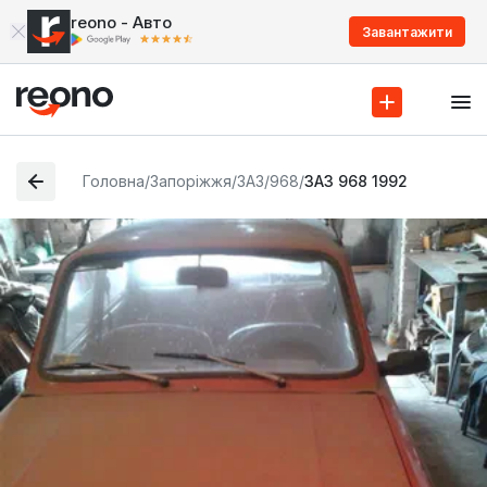
reono - Авто
Завантажити
Головна
/
Запоріжжя
/
ЗАЗ
/
968
/
ЗАЗ 968 1992