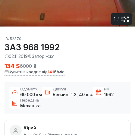
1
/
5
ID: 52370
ЗАЗ 968 1992
02.11.2019
Запоріжжя
134 $
6000 ₴
Купити в кредит від
141
₴/міс
Одометр
Двигун
Рік
60 000 км
Бензин, 1.2, 40 к.с.
1992
Передача
Механіка
Юрий
На сайті був: більше року тому