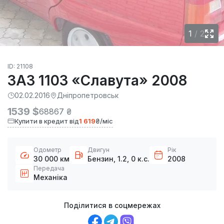
1
/
2
ID: 21108
ЗАЗ 1103 «Славута» 2008
02.02.2016
Дніпропетровськ
1539 $
68867 ₴
Купити в кредит від
1 619
₴/міс
Одометр
Двигун
Рік
30 000 км
Бензин, 1.2, 0 к.с.
2008
Передача
Механіка
Поділитися в соцмережах