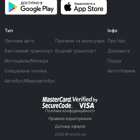
Тип
Інфо
Легкове авто
Причепи та аксесуари
Про Нас
Вантажний транспорт
Водний транспорт
Допомога
Мотоцикли/Мопеди
Пошук
Спеціальна техніка
Авто Новини
Автобус/Мікроавтобус
Політика конфіденційності
Правила користування
Договір оферти
2026 © reono.ua