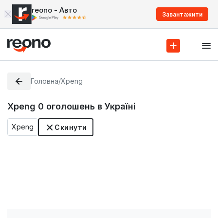
reono - Авто
Завантажити
Головна
/
Xpeng
Xpeng
0
оголошень в Україні
Xpeng
Скинути